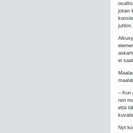
osalli
jotain
korist
juhliin.
Alkusy
elemen
askart
ei saa
Maalau
maalat
– Kun p
niin m
että t
kuvail
Nyt ko