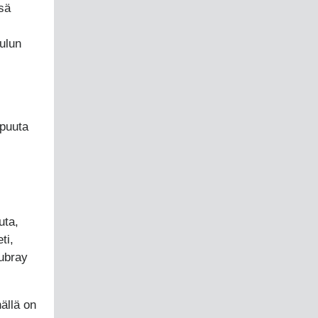
sä
ulun
 puuta
uta,
ti,
Dubray
ällä on