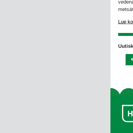
vedena
metsä
Lue ko
Uutisk