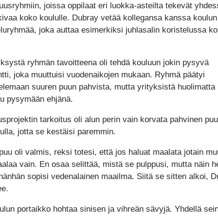
suusryhmiin, joissa oppilaat eri luokka-asteilta tekevät yhdes
 kivaa koko koululle. Dubray vetää kollegansa kanssa koulun
eluryhmää, joka auttaa esimerkiksi juhlasalin koristelussa ko
ksystä ryhmän tavoitteena oli tehdä kouluun jokin pysyvä
tti, joka muuttuisi vuodenaikojen mukaan. Ryhmä päätyi
elemaan suuren puun pahvista, mutta yrityksistä huolimatta
tu pysymään ehjänä.
sprojektin tarkoitus oli alun perin vain korvata pahvinen puu
ulla, jotta se kestäisi paremmin.
uu oli valmis, reksi totesi, että jos haluat maalata jotain mu
aalaa vain. En osaa selittää, mistä se pulppusi, mutta näin he
ähänhän sopisi vedenalainen maailma. Siitä se sitten alkoi, 
ee.
ulun portaikko hohtaa sinisen ja vihreän sävyjä. Yhdellä sein