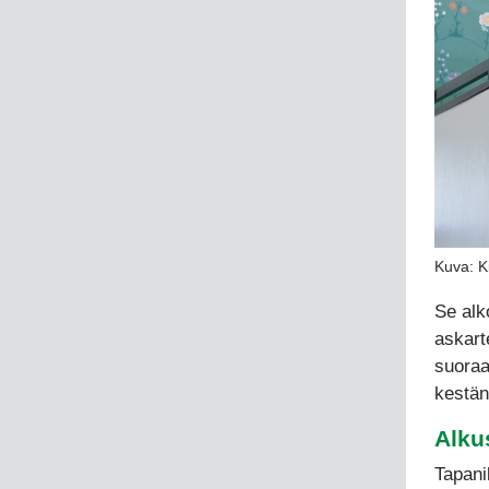
Kuva: Ki
Se alk
askart
suoraa
kestäny
Alku
Tapanil