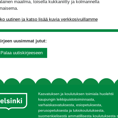
lainen maailma, toisella kukkaniitty ja kolmannella
maisema.
ko uutinen ja katso lisää kuvia verkkosivuillamme
irjeen uusimmat jutut:
Palaa uutiskirjeeseen
Kasvatuksen ja koulutuksen toimiala huolehtii
kaupungin leikkipuistotoiminnasta,
varhaiskasvatuksesta, esiopetuksesta,
perusopetuksesta ja lukiokoulutuksesta,
suomenkielisestä ammatillisesta koulutuksesta 