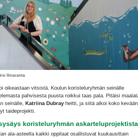
rsi Ilmaranta
oi oikeastaan vitsistä. Koulun koristeluryhmän seinälle
elemasta pahvisesta puusta roikkui taas pala. Pitäisi maalat
n seinälle,
Katriina Dubray
heitti, ja siitä alkoi koko kevään
t taideprojekti.
sysäys koristeluryhmän askarteluprojektista
an ala-asteella kaikki oppilaat osallistuvat kuukausittain