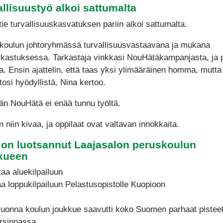
allisuustyö alkoi sattumalta
tie turvallisuuskasvatuksen pariin alkoi sattumalta.
 koulun johtoryhmässä turvallisuusvastaavana ja mukana
rkastuksessa. Tarkastaja vinkkasi NouHätäkampanjasta, ja 
la. Ensin ajattelin, että taas yksi ylimääräinen homma, mutta 
 tosi hyödyllistä, Nina kertoo.
n NouHätä ei enää tunnu työltä.
 niin kivaa, ja oppilaat ovat valtavan innokkaita.
 on luotsannut Laajasalon peruskoulun
kueen
taa aluekilpailuun
aa loppukilpailuun Pelastusopistolle Kuopioon
uonna koulun joukkue saavutti koko Suomen parhaat pistee
rsinnassa.