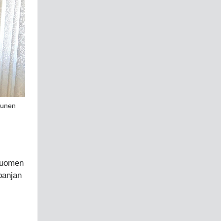
tunen
 Suomen
panjan