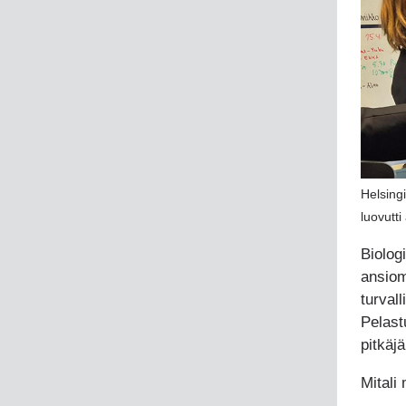
Helsingi
luovutti
Biolog
ansiom
turval
Pelast
pitkäjä
Mitali