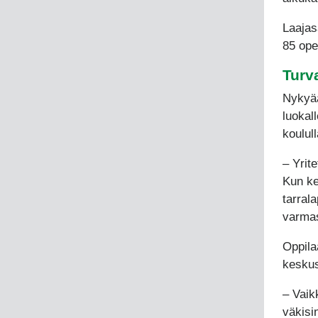
Laajas
85 ope
Turva
Nykyää
luokal
koulull
– Yrit
Kun ker
tarral
varmas
Oppila
keskus
– Vaik
väkisin