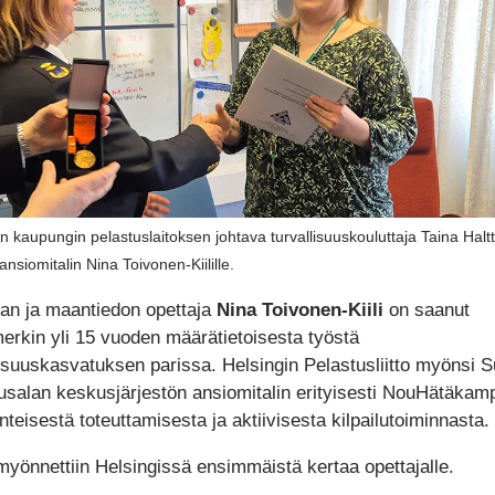
n kaupungin pelastuslaitoksen johtava turvallisuuskouluttaja Taina Halt
 ansiomitalin Nina Toivonen-Kiilille.
ian ja maantiedon opettaja
Nina Toivonen-Kiili
on saanut
erkin yli 15 vuoden määrätietoisesta työstä
lisuuskasvatuksen parissa. Helsingin Pelastusliitto myönsi
usalan keskusjärjestön ansiomitalin erityisesti NouHätäkam
nteisestä toteuttamisesta ja aktiivisesta kilpailutoiminnasta.
 myönnettiin Helsingissä ensimmäistä kertaa opettajalle.