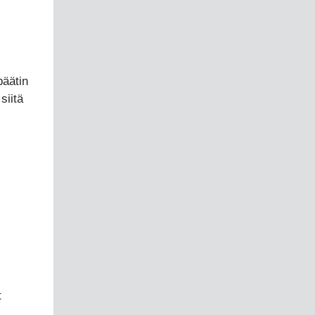
päätin
siitä
t