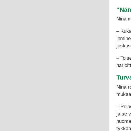
“Näm
Nina m
– Kuka
ihmine
joskus
– Tois
harjoi
Turv
Nina r
mukaa
– Pela
ja se 
huomaa
tykkää