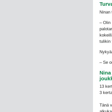
Turv
Ninan 
– Olin
palota
kokeil
tulikin
Nykyää
– Se on
Nina
jouk
13 ker
3 kert
Tänä v
alkuka