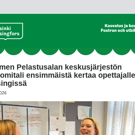
men Pelastusalan keskusjärjestön
omitali ensimmäistä kertaa opettajall
singissä
026