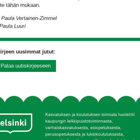
te tähän mukaan.
: Paula Vertainen-Zimmel
Paula Luuri
irjeen uusimmat jutut:
Palaa uutiskirjeeseen
Kasvatuksen ja koulutuksen toimiala huolehtii
kaupungin leikkipuistotoiminnasta,
varhaiskasvatuksesta, esiopetuksesta,
perusopetuksesta ja lukiokoulutuksesta,