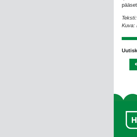
pääset
Teksti
Kuva: 
Uutisk