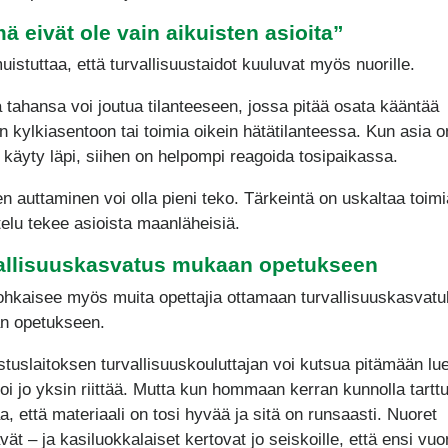
ä eivät ole vain aikuisten asioita”
uistuttaa, että turvallisuustaidot kuuluvat myös nuorille.
 tahansa voi joutua tilanteeseen, jossa pitää osata kääntää
n kylkiasentoon tai toimia oikein hätätilanteessa. Kun asia o
 käyty läpi, siihen on helpompi reagoida tosipaikassa.
en auttaminen voi olla pieni teko. Tärkeintä on uskaltaa toimi
ttelu tekee asioista maanläheisiä.
allisuuskasvatus mukaan opetukseen
ohkaisee myös muita opettajia ottamaan turvallisuuskasvat
n opetukseen.
stuslaitoksen turvallisuuskouluttajan voi kutsua pitämään lu
voi jo yksin riittää. Mutta kun hommaan kerran kunnolla tarttu
, että materiaali on tosi hyvää ja sitä on runsaasti. Nuoret
vät – ja kasiluokkalaiset kertovat jo seiskoille, että ensi vu