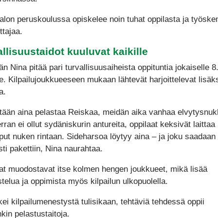
alon peruskoulussa opiskelee noin tuhat oppilasta ja työske
ttajaa.
llisuustaidot kuuluvat kaikille
n Nina pitää pari turvallisuusaiheista oppituntia jokaiselle 8
le. Kilpailujoukkueeseen mukaan lähtevät harjoittelevat lisäk
a.
etään aina pelastaa Reiskaa, meidän aika vanhaa elvytysnuk
ran ei ollut sydäniskurin antureita, oppilaat keksivät laittaa
aput nuken rintaan. Sideharsoa löytyy aina – ja joku saadaan
ti pakettiin, Nina naurahtaa.
at muodostavat itse kolmen hengen joukkueet, mikä lisää
telua ja oppimista myös kilpailun ulkopuolella.
kei kilpailumenestystä tulisikaan, tehtäviä tehdessä oppii
kin pelastustaitoja.