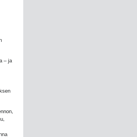
n
a – ja
uksen
ennon,
u,
onna