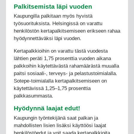
Palkitsemista läpi vuoden
Kaupungilla palkitaan myös hyvistä
työsuorituksista. Helsingissä on varattu
henkilöstön kertapalkitsemiseen erikseen rahaa
hyödynnettäväksi läpi vuoden.
Kertapalkkioihin on varattu tästä vuodesta
lähtien peräti 1,75 prosenttia vuoden aikana
palkkoihin käytettävästä rahamäärästä muualla
paitsi sosiaali-, terveys- ja pelastustoimialalla.
Sotepe-toimialalla kertapalkitsemiseen on
käytettävissä 1,25–1,75 prosenttia
palkkasummasta.
Hyödynnä laajat edut!
Kaupungin työntekijänä saat palkan ja
mahdollisten lisien lisäksi käyttöösi laajat
henkilöstöedut ja voit saada kertapalkkioita