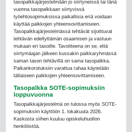
tasopalkkajärjestelmään jo siirtyneissä tai tänä
vuonna tasopalkkaan siirtyvissä
työehtosopimuksissa paikallisia eriä voidaan
käyttää palkkojen yhteensovittamiseen.
Tasopalkkajärjestelmässä tehtävät sijoittuvat
tehtävän edellyttämän osaamisen ja vastuun
mukaan eri tasoille. Tavoitteena on se, että
siirtymäajan jälkeen kussakin palkkaryhmässä
saman tason tehtävillä on sama tasopalkka.
Palkankorotuksiin varattua rahaa käytetään
tällaiseen palkkojen yhteensovittamiseen.
Tasopalkka SOTE-sopimuksiin
loppuvuonna
Tasopalkkajärjestelmä on tulossa myös SOTE-
sopimuksiin käyttöön 1. lokakuuta 2026.
Kaskosta siihen kuuluu opiskeluhuollon
henkilöstöä.