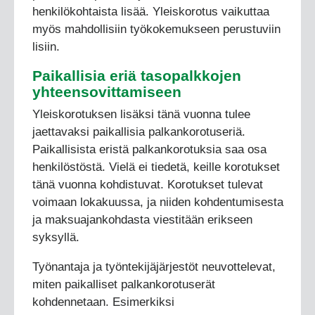
henkilökohtaista lisää. Yleiskorotus vaikuttaa
myös mahdollisiin työkokemukseen perustuviin
lisiin.
Paikallisia eriä tasopalkkojen
yhteensovittamiseen
Yleiskorotuksen lisäksi tänä vuonna tulee
jaettavaksi paikallisia palkankorotuseriä.
Paikallisista eristä palkankorotuksia saa osa
henkilöstöstä. Vielä ei tiedetä, keille korotukset
tänä vuonna kohdistuvat. Korotukset tulevat
voimaan lokakuussa, ja niiden kohdentumisesta
ja maksuajankohdasta viestitään erikseen
syksyllä.
Työnantaja ja työntekijäjärjestöt neuvottelevat,
miten paikalliset palkankorotuserät
kohdennetaan. Esimerkiksi