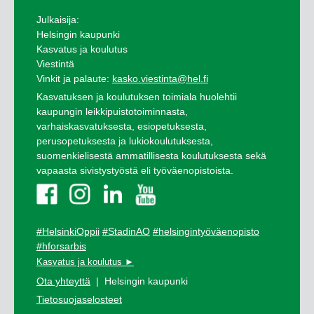
Julkaisija:
Helsingin kaupunki
Kasvatus ja koulutus
Viestintä
Vinkit ja palaute:
kasko.viestinta@hel.fi
Kasvatuksen ja koulutuksen toimiala huolehtii
kaupungin leikkipuistotoiminnasta,
varhaiskasvatuksesta, esiopetuksesta,
perusopetuksesta ja lukiokoulutuksesta,
suomenkielisestä ammatillisesta koulutuksesta sekä
vapaasta sivistystyöstä eli työväenopistoista.
#HelsinkiOppii
#StadinAO
#helsingintyöväenopisto
#hforsarbis
Kasvatus ja koulutus ►
Ota yhteyttä
| Helsingin kaupunki
Tietosuojaselosteet