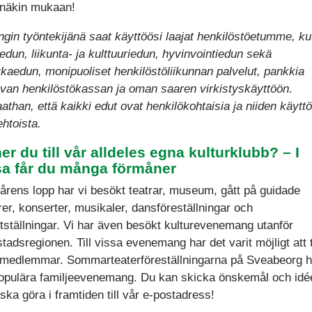
sinäkin mukaan!
gin työntekijänä saat käyttöösi laajat henkilöstöetumme, ku
edun, liikunta- ja kulttuuriedun, hyvinvointiedun sekä
kaedun, monipuoliset henkilöstöliikunnan palvelut, pankkia
van henkilöstökassan ja oman saaren virkistyskäyttöön.
than, että kaikki edut ovat henkilökohtaisia ja niiden käyttö
htoista.
r du till vår alldeles egna kulturklubb? – I
sa får du många förmåner
årens lopp har vi besökt teatrar, museum, gått på guidade
rer, konserter, musikaler, dansföreställningar och
tställningar. Vi har även besökt kulturevenemang utanför
tadsregionen. Till vissa evenemang har det varit möjligt att
emedlemmar. Sommarteaterföreställningarna på Sveabeorg h
populära familjeevenemang. Du kan skicka önskemål och idé
 ska göra i framtiden till vår e-postadress!