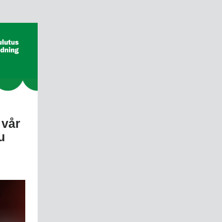
 vår
u