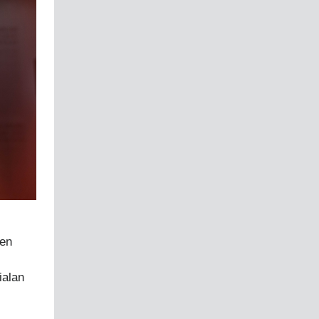
den
ialan