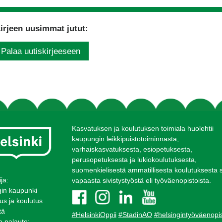
irjeen uusimmat jutut:
Palaa uutiskirjeeseen
Kasvatuksen ja koulutuksen toimiala huolehtii
kaupungin leikkipuistotoiminnasta,
varhaiskasvatuksesta, esiopetuksesta,
perusopetuksesta ja lukiokoulutuksesta,
suomenkielisestä ammatillisesta koulutuksesta 
ija:
vapaasta sivistystyöstä eli työväenopistoista.
gin kaupunki
us ja koulutus
tä
#HelsinkiOppii
#StadinAO
#helsingintyöväenopi
ja palaute: