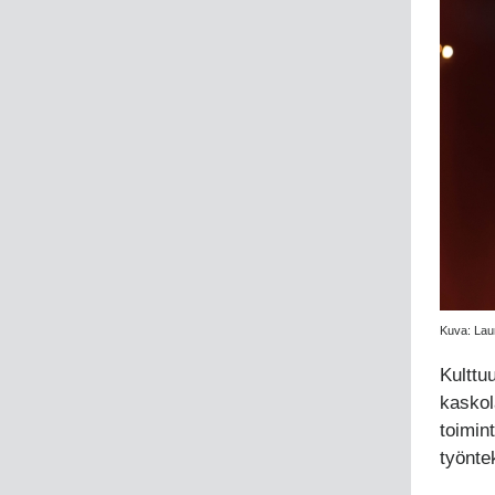
Kuva: Laur
Kulttu
kaskol
toimin
työntek