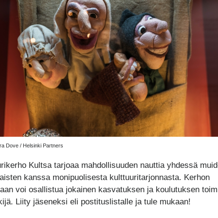
a Dove / Helsinki Partners
urikerho Kultsa tarjoaa mahdollisuuden nauttia yhdessä mui
aisten kanssa monipuolisesta kulttuuritarjonnasta. Kerhon
taan voi osallistua jokainen kasvatuksen ja koulutuksen toim
ijä. Liity jäseneksi eli postituslistalle ja tule mukaan!