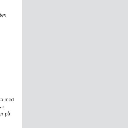
ten
 ta med
ar
er på