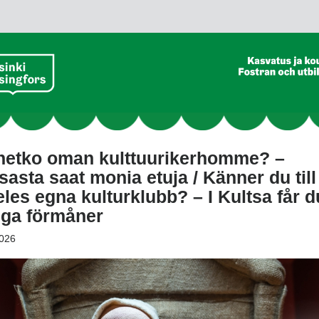
netko oman kulttuurikerhomme? –
sasta saat monia etuja / Känner du till
eles egna kulturklubb? – I Kultsa får d
ga förmåner
026