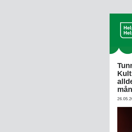
Tun
Kult
alld
mån
26.05.2