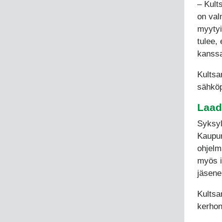
– Kult
on val
myytyi
tulee,
kanssa
Kultsan
sähköp
Laad
Syksyl
Kaupun
ohjel
myös i
jäsenek
Kultsan
kerhon