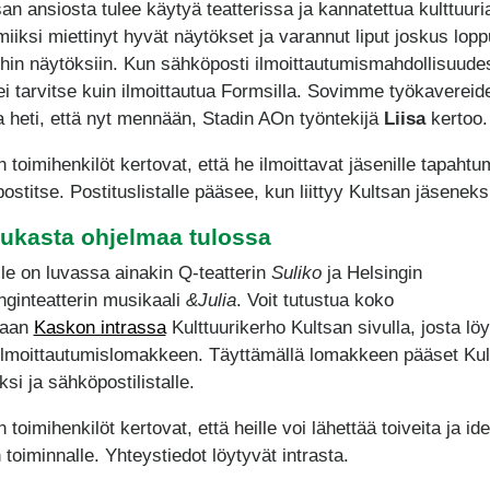
san ansiosta tulee käytyä teatterissa ja kannatettua kulttuuri
miiksi miettinyt hyvät näytökset ja varannut liput joskus lop
hin näytöksiin. Kun sähköposti ilmoittautumismahdollisuude
 ei tarvitse kuin ilmoittautua Formsilla. Sovimme työkavereid
 heti, että nyt mennään, Stadin AOn työntekijä
Liisa
kertoo.
 toimihenkilöt kertovat, että he ilmoittavat jäsenille tapahtu
ostitse. Postituslistalle pääsee, kun liittyy Kultsan jäsenek
ukasta ohjelmaa tulossa
le on luvassa ainakin Q-teatterin
Suliko
ja Helsingin
ginteatterin musikaali
&Julia
. Voit tutustua koko
maan
Kaskon intrassa
Kulttuurikerho Kultsan sivulla, josta lö
lmoittautumislomakkeen. Täyttämällä lomakkeen pääset Kul
si ja sähköpostilistalle.
 toimihenkilöt kertovat, että heille voi lähettää toiveita ja ide
 toiminnalle. Yhteystiedot löytyvät intrasta.