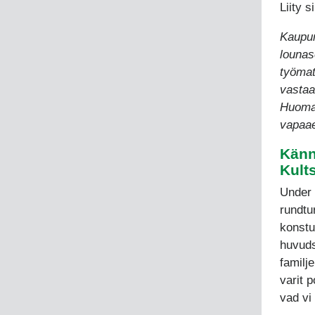
Liity 
Kaupun
lounas
työmat
vastaa
Huomaa
vapaae
Känne
Kult
Under 
rundtu
konstu
huvuds
familj
varit 
vad vi