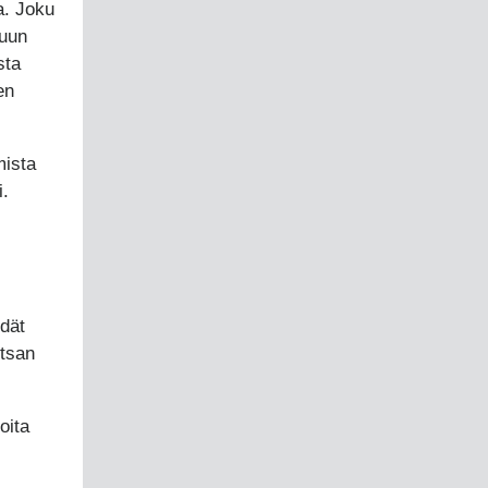
a. Joku
puun
sta
en
mista
si.
ydät
tsan
oita