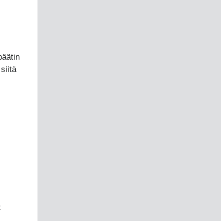
päätin
siitä
t