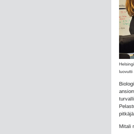
Helsingi
luovutti
Biolog
ansiom
turval
Pelast
pitkäjä
Mitali