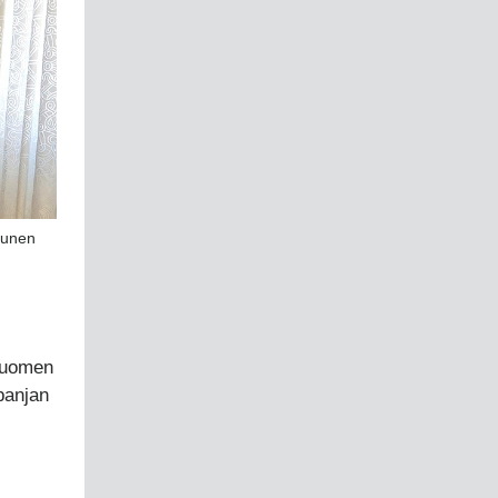
tunen
 Suomen
panjan