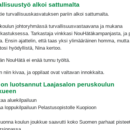
allisuustyö alkoi sattumalta
tie turvallisuuskasvatuksen pariin alkoi sattumalta.
 koulun johtoryhmässä turvallisuusvastaavana ja mukana
rkastuksessa. Tarkastaja vinkkasi NouHätäkampanjasta, ja 
la. Ensin ajattelin, että taas yksi ylimääräinen homma, mutta 
 tosi hyödyllistä, Nina kertoo.
n NouHätä ei enää tunnu työltä.
 niin kivaa, ja oppilaat ovat valtavan innokkaita.
 on luotsannut Laajasalon peruskoulun
kueen
taa aluekilpailuun
aa loppukilpailuun Pelastusopistolle Kuopioon
uonna koulun joukkue saavutti koko Suomen parhaat pistee
rsinnassa.