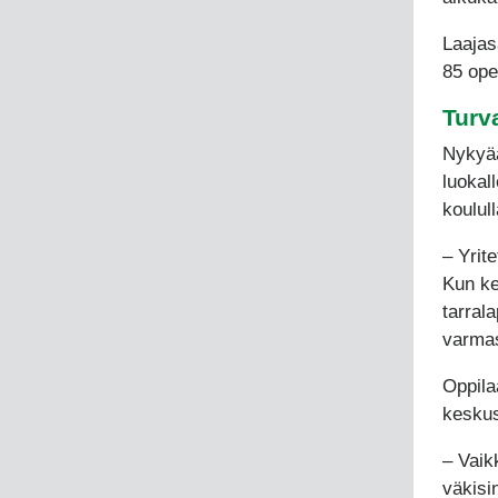
Laajas
85 ope
Turva
Nykyää
luokal
koulull
– Yrit
Kun ker
tarral
varmas
Oppila
keskus
– Vaik
väkisin