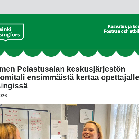
men Pelastusalan keskusjärjestön
omitali ensimmäistä kertaa opettajall
singissä
026