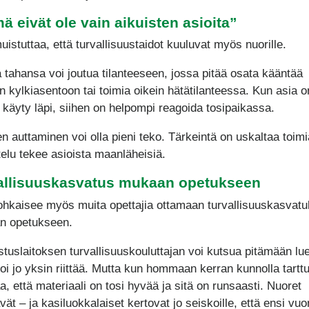
ä eivät ole vain aikuisten asioita”
uistuttaa, että turvallisuustaidot kuuluvat myös nuorille.
 tahansa voi joutua tilanteeseen, jossa pitää osata kääntää
n kylkiasentoon tai toimia oikein hätätilanteessa. Kun asia o
 käyty läpi, siihen on helpompi reagoida tosipaikassa.
en auttaminen voi olla pieni teko. Tärkeintä on uskaltaa toimi
ttelu tekee asioista maanläheisiä.
allisuuskasvatus mukaan opetukseen
ohkaisee myös muita opettajia ottamaan turvallisuuskasvat
n opetukseen.
stuslaitoksen turvallisuuskouluttajan voi kutsua pitämään lu
voi jo yksin riittää. Mutta kun hommaan kerran kunnolla tarttu
, että materiaali on tosi hyvää ja sitä on runsaasti. Nuoret
vät – ja kasiluokkalaiset kertovat jo seiskoille, että ensi vu