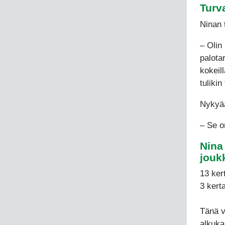
Turv
Ninan 
– Olin
palota
kokeil
tulikin
Nykyää
– Se on
Nina
jouk
13 ker
3 kert
Tänä v
alkuka