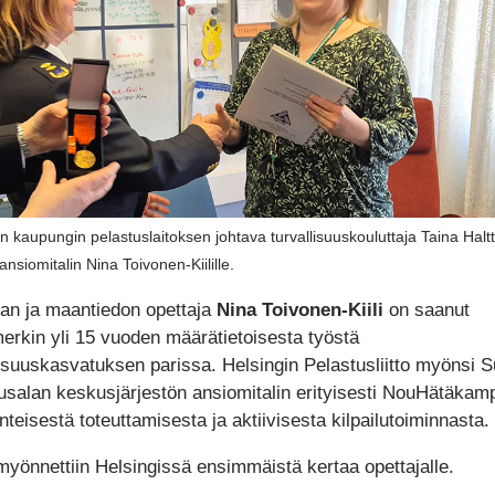
n kaupungin pelastuslaitoksen johtava turvallisuuskouluttaja Taina Halt
 ansiomitalin Nina Toivonen-Kiilille.
ian ja maantiedon opettaja
Nina Toivonen-Kiili
on saanut
erkin yli 15 vuoden määrätietoisesta työstä
lisuuskasvatuksen parissa. Helsingin Pelastusliitto myönsi
usalan keskusjärjestön ansiomitalin erityisesti NouHätäkam
nteisestä toteuttamisesta ja aktiivisesta kilpailutoiminnasta.
 myönnettiin Helsingissä ensimmäistä kertaa opettajalle.