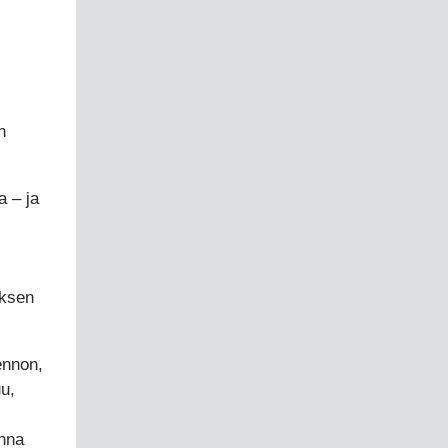
n
a – ja
uksen
ennon,
u,
onna