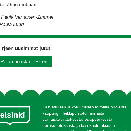
te tähän mukaan.
: Paula Vertainen-Zimmel
Paula Luuri
irjeen uusimmat jutut:
Palaa uutiskirjeeseen
Kasvatuksen ja koulutuksen toimiala huolehtii
kaupungin leikkipuistotoiminnasta,
varhaiskasvatuksesta, esiopetuksesta,
perusopetuksesta ja lukiokoulutuksesta,