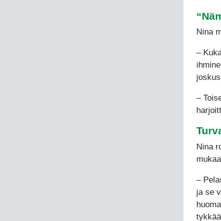
“Näm
Nina m
– Kuka
ihmine
joskus
– Tois
harjoi
Turv
Nina r
mukaa
– Pela
ja se 
huomaa
tykkää