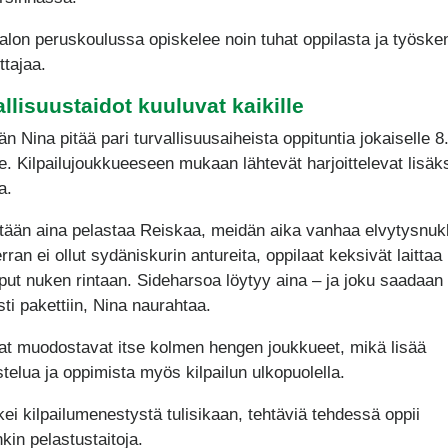
alon peruskoulussa opiskelee noin tuhat oppilasta ja työske
ttajaa.
llisuustaidot kuuluvat kaikille
n Nina pitää pari turvallisuusaiheista oppituntia jokaiselle 8
le. Kilpailujoukkueeseen mukaan lähtevät harjoittelevat lisäk
a.
etään aina pelastaa Reiskaa, meidän aika vanhaa elvytysnuk
ran ei ollut sydäniskurin antureita, oppilaat keksivät laittaa
aput nuken rintaan. Sideharsoa löytyy aina – ja joku saadaan
ti pakettiin, Nina naurahtaa.
at muodostavat itse kolmen hengen joukkueet, mikä lisää
telua ja oppimista myös kilpailun ulkopuolella.
kei kilpailumenestystä tulisikaan, tehtäviä tehdessä oppii
kin pelastustaitoja.