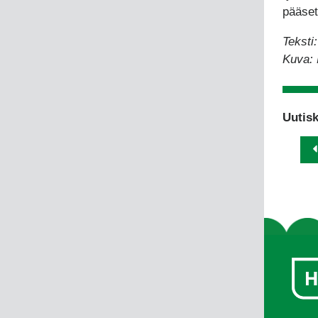
pääset
Teksti
Kuva: 
Uutisk