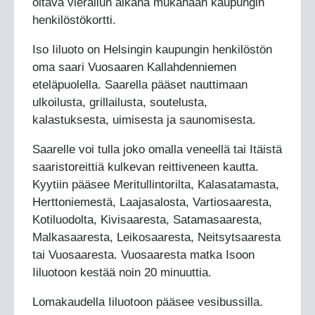
oltava vierailun aikana mukanaan kaupungin
henkilöstökortti.
Iso Iiluoto on Helsingin kaupungin henkilöstön
oma saari Vuosaaren Kallahdenniemen
eteläpuolella. Saarella pääset nauttimaan
ulkoilusta, grillailusta, soutelusta,
kalastuksesta, uimisesta ja saunomisesta.
Saarelle voi tulla joko omalla veneellä tai Itäistä
saaristoreittiä kulkevan reittiveneen kautta.
Kyytiin pääsee Meritullintorilta, Kalasatamasta,
Herttoniemestä, Laajasalosta, Vartiosaaresta,
Kotiluodolta, Kivisaaresta, Satamasaaresta,
Malkasaaresta, Leikosaaresta, Neitsytsaaresta
tai Vuosaaresta. Vuosaaresta matka Isoon
Iiluotoon kestää noin 20 minuuttia.
Lomakaudella Iiluotoon pääsee vesibussilla.