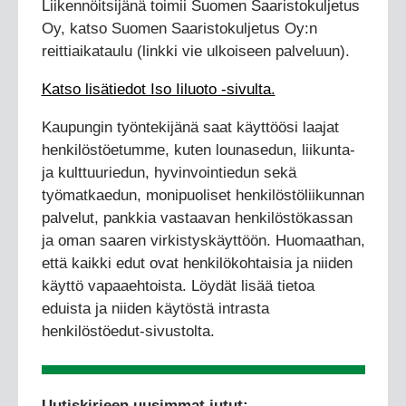
Liikennöitsijänä toimii Suomen Saaristokuljetus
Oy, katso Suomen Saaristokuljetus Oy:n
reittiaikataulu (linkki vie ulkoiseen palveluun).
Katso lisätiedot Iso Iiluoto -sivulta.
Kaupungin työntekijänä saat käyttöösi laajat
henkilöstöetumme, kuten lounasedun, liikunta-
ja kulttuuriedun, hyvinvointiedun sekä
työmatkaedun, monipuoliset henkilöstöliikunnan
palvelut, pankkia vastaavan henkilöstökassan
ja oman saaren virkistyskäyttöön. Huomaathan,
että kaikki edut ovat henkilökohtaisia ja niiden
käyttö vapaaehtoista. Löydät lisää tietoa
eduista ja niiden käytöstä intrasta
henkilöstöedut-sivustolta.
Uutiskirjeen uusimmat jutut: