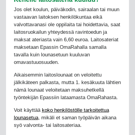
Jos olet koulun, päiväkodin, sairaalan tai muun
vastaavan laitoksen henkilökuntaa eikä
valvottavanasi ole oppilaita tai hoidettavia, saat
laitosruokailun yhteydessä ravintoedun ja
maksat ateriasta vain 6,60 euroa. Laitosateriat
maksetaan Epassin OmaRahalla samalla
tavalla kuin lounasetuun kuuluvan
omavastuuosuuden.
Aikaisemmin laitoslounaat on veloitettu
jälkikäteen palkasta, mutta 1. kesäkuuta lähtien
nämä lounaat veloitetaan maksuhetkellä
työntekijän Epassiin lataamasta OmaRahasta.
Voit käyttää
koko henkilöstölle tarkoitettua
lounasetua
, mikäli et saman työpäivän aikana
syö valvonta- tai laitosateriaa.