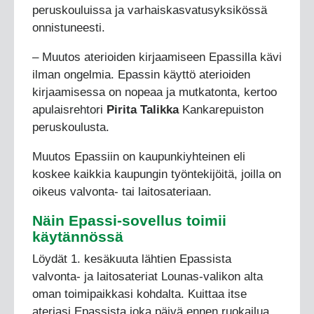
peruskouluissa ja varhaiskasvatusyksikössä
onnistuneesti.
– Muutos aterioiden kirjaamiseen Epassilla kävi
ilman ongelmia. Epassin käyttö aterioiden
kirjaamisessa on nopeaa ja mutkatonta, kertoo
apulaisrehtori
Pirita Talikka
Kankarepuiston
peruskoulusta.
Muutos Epassiin on kaupunkiyhteinen eli
koskee kaikkia kaupungin työntekijöitä, joilla on
oikeus valvonta- tai laitosateriaan.
Näin Epassi-sovellus toimii
käytännössä
Löydät 1. kesäkuuta lähtien Epassista
valvonta- ja laitosateriat Lounas-valikon alta
oman toimipaikkasi kohdalta. Kuittaa itse
ateriasi Epassista joka päivä ennen ruokailua.