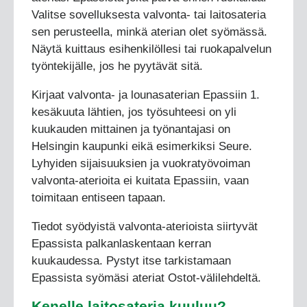
Valitse sovelluksesta valvonta- tai laitosateria
sen perusteella, minkä aterian olet syömässä.
Näytä kuittaus esihenkilöllesi tai ruokapalvelun
työntekijälle, jos he pyytävät sitä.
Kirjaat valvonta- ja lounasaterian Epassiin 1.
kesäkuuta lähtien, jos työsuhteesi on yli
kuukauden mittainen ja työnantajasi on
Helsingin kaupunki eikä esimerkiksi Seure.
Lyhyiden sijaisuuksien ja vuokratyövoiman
valvonta-aterioita ei kuitata Epassiin, vaan
toimitaan entiseen tapaan.
Tiedot syödyistä valvonta-aterioista siirtyvät
Epassista palkanlaskentaan kerran
kuukaudessa. Pystyt itse tarkistamaan
Epassista syömäsi ateriat Ostot-välilehdeltä.
Kenelle laitosateria kuuluu?