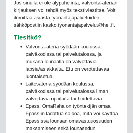
Jos sinulla ei ole älypuhelinta, valvonta-aterian
kirjauksen voi tehdä myös tekstiviestitse. Voit
ilmoittaa asiasta työnantajapalveluiden
sähköpostiin kasko.tyonantajapalvelut@hel.fi.
Tiesitkö?
Valvonta-ateria syödään koulussa,
päiväkodissa tai palvelutalossa, ja
mukana lounaalla on valvottavia
lapsia/asiakkaita. Etu on verotettavaa
luontaisetua.
Laitosateria syödään koulussa,
päiväkodissa tai palvelutalossa ilman
valvottavia oppilaita tai hoidettavia.
Epassi OmaRaha on työntekijän omaa
Epassiin ladattua saldoa, mitä voi käyttää
Epassissa lounaan omavastuuosuuden
maksamiseen sekä lounasedun