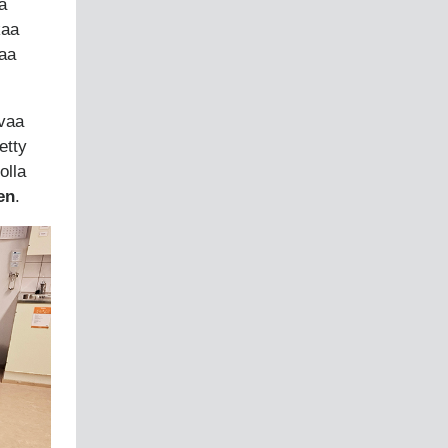
a
kaa
vaa
avaa
etty
olla
en
.