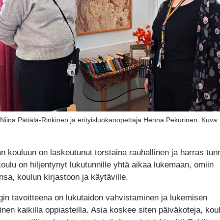
 Niina Pätiälä-Rinkinen ja erityisluokanopettaja Henna Pekurinen. Kuva:
an kouluun on laskeutunut torstaina rauhallinen ja harras tun
oulu on hiljentynyt lukutunnille yhtä aikaa lukemaan, omiin
nsa, koulun kirjastoon ja käytäville.
gin tavoitteena on lukutaidon vahvistaminen ja lukemisen
nen kaikilla oppiasteilla. Asia koskee siten päiväkoteja, koul