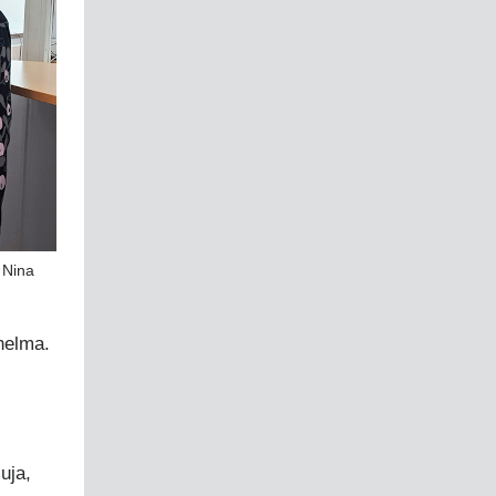
 Nina
nelma.
uja,