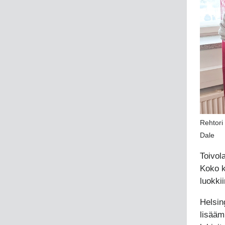
Rehtori
Dale
Toivol
Koko k
luokkii
Helsin
lisäämi