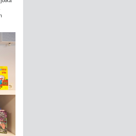
 jotka
n