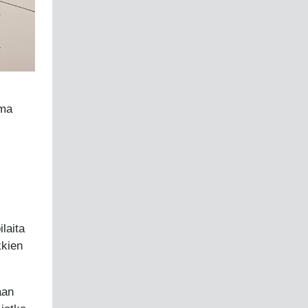
oma
laita
kkien
aan