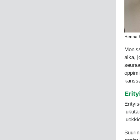
Henna Pe
Moniss
aika, 
seuraa
oppimi
kanss
Erit
Erityi
lukuta
luokki
Suurin