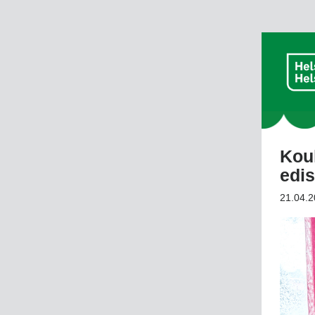
Koul
edis
21.04.2