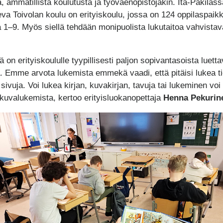
a, ammatillista koulutusta ja työväenopistojakin. Itä-Pakilass
seva Toivolan koulu on erityiskoulu, jossa on 124 oppilaspaik
la 1–9. Myös siellä tehdään monipuolista lukutaitoa vahvista
ä on erityiskoululle tyypillisesti paljon sopivantasoista luett
la. Emme arvota lukemista emmekä vaadi, että pitäisi lukea ti
ivuja. Voi lukea kirjan, kuvakirjan, tavuja tai lukeminen voi 
 kuvalukemista, kertoo erityisluokanopettaja
Henna Pekurin