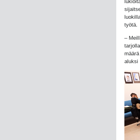
lukioit
sijait
luokil
työtä.
– Meill
tarjol
määrä s
aluksi