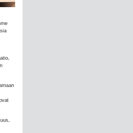
emme
sia
atio,
en
tamaan
ovat
suus,