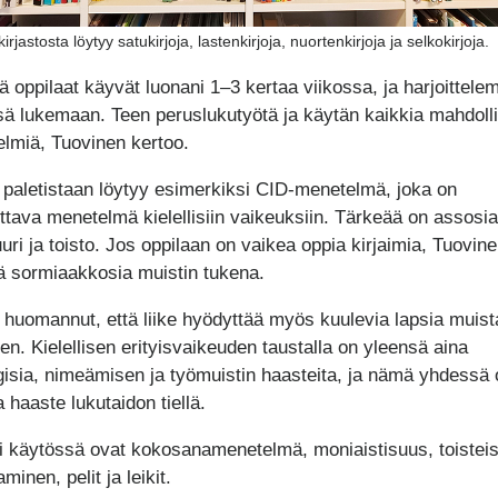
irjastosta löytyy satukirjoja, lastenkirjoja, nuortenkirjoja ja selkokirjoja.
 oppilaat käyvät luonani 1–3 kertaa viikossa, ja harjoittel
ä lukemaan. Teen peruslukutyötä ja käytän kaikkia mahdolli
lmiä, Tuovinen kertoo.
paletistaan löytyy esimerkiksi CID-menetelmä, joka on
ttava menetelmä kielellisiin vaikeuksiin. Tärkeää on assosia
uuri ja toisto. Jos oppilaan on vaikea oppia kirjaimia, Tuovin
ä sormiaakkosia muistin tukena.
 huomannut, että liike hyödyttää myös kuulevia lapsia muis
men. Kielellisen erityisvaikeuden taustalla on yleensä aina
gisia, nimeämisen ja työmuistin haasteita, ja nämä yhdessä 
 haaste lukutaidon tiellä.
i käytössä ovat kokosanamenetelmä, moniaistisuus, toistei
taminen, pelit ja leikit.