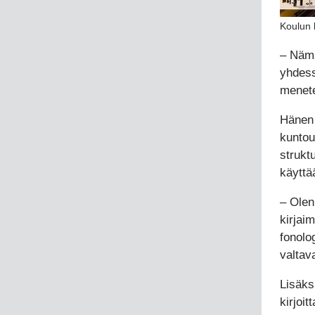
Koulun k
– Nämä
yhdess
menete
Hänen 
kuntou
strukt
käyttä
– Olen
kirjai
fonolo
valtava
Lisäks
kirjoit