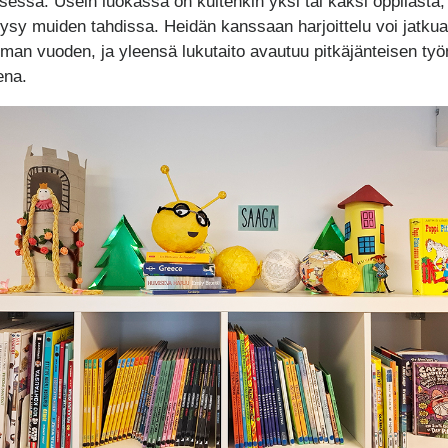
sessa. Usein luokassa on kuitenkin yksi tai kaksi oppilasta,
pysy muiden tahdissa. Heidän kanssaan harjoittelu voi jatkua
an vuoden, ja yleensä lukutaito avautuu pitkäjänteisen työ
ena.