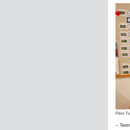
Päivi T
– Teem