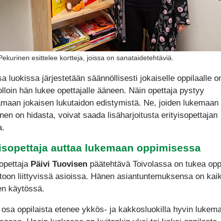
kurinen esittelee kortteja, joissa on sanataidetehtäviä.
a luokissa järjestetään säännöllisesti jokaiselle oppilaalle 
jolloin hän lukee opettajalle ääneen. Näin opettaja pystyy
maan jokaisen lukutaidon edistymistä. Ne, joiden lukemaan
nen on hidasta, voivat saada lisäharjoitusta erityisopettajan
a.
yisopettaja auttaa lukemaan oppimisessa
sopettaja
Päivi Tuovisen
päätehtävä Toivolassa on tukea oppi
itoon liittyvissä asioissa. Hänen asiantuntemuksensa on kai
en käytössä.
 osa oppilaista etenee ykkös- ja kakkosluokilla hyvin lukem