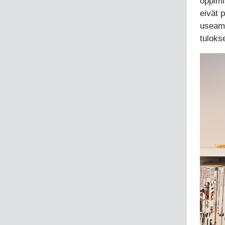
oppimi
eivät 
useamm
tuloks