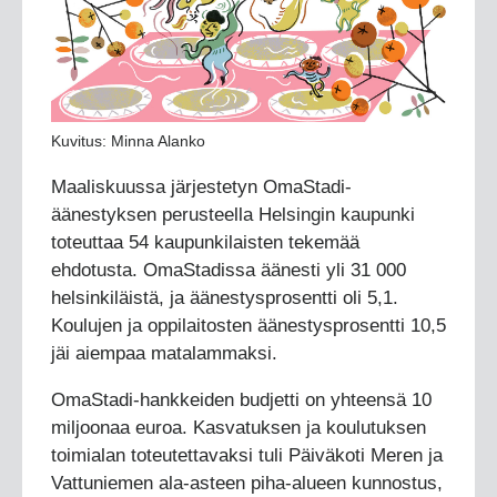
Kuvitus: Minna Alanko
Maaliskuussa järjestetyn OmaStadi-
äänestyksen perusteella Helsingin kaupunki
toteuttaa 54 kaupunkilaisten tekemää
ehdotusta. OmaStadissa äänesti yli 31 000
helsinkiläistä, ja äänestysprosentti oli 5,1.
Koulujen ja oppilaitosten äänestysprosentti 10,5
jäi aiempaa matalammaksi.
OmaStadi-hankkeiden budjetti on yhteensä 10
miljoonaa euroa. Kasvatuksen ja koulutuksen
toimialan toteutettavaksi tuli Päiväkoti Meren ja
Vattuniemen ala-asteen piha-alueen kunnostus,