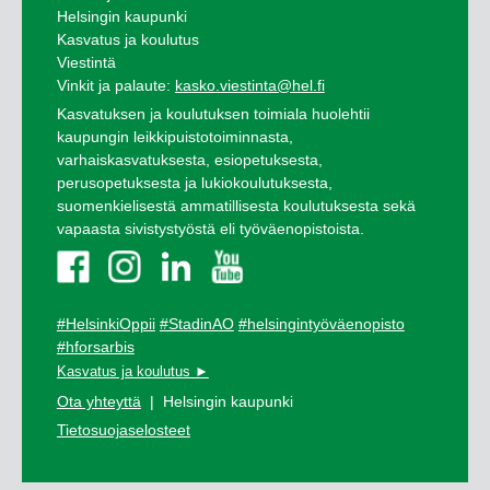
Helsingin kaupunki
Kasvatus ja koulutus
Viestintä
Vinkit ja palaute:
kasko.viestinta@hel.fi
Kasvatuksen ja koulutuksen toimiala huolehtii
kaupungin leikkipuistotoiminnasta,
varhaiskasvatuksesta, esiopetuksesta,
perusopetuksesta ja lukiokoulutuksesta,
suomenkielisestä ammatillisesta koulutuksesta sekä
vapaasta sivistystyöstä eli työväenopistoista.
#HelsinkiOppii
#StadinAO
#helsingintyöväenopisto
#hforsarbis
Kasvatus ja koulutus ►
Ota yhteyttä
| Helsingin kaupunki
Tietosuojaselosteet