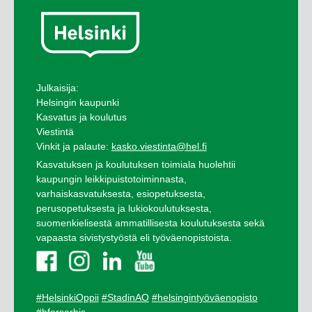
Julkaisija:
Helsingin kaupunki
Kasvatus ja koulutus
Viestintä
Vinkit ja palaute:
kasko.viestinta@hel.fi
Kasvatuksen ja koulutuksen toimiala huolehtii
kaupungin leikkipuistotoiminnasta,
varhaiskasvatuksesta, esiopetuksesta,
perusopetuksesta ja lukiokoulutuksesta,
suomenkielisestä ammatillisesta koulutuksesta sekä
vapaasta sivistystyöstä eli työväenopistoista.
#HelsinkiOppii
#StadinAO
#helsingintyöväenopisto