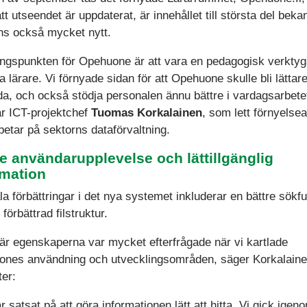
tt utseendet är uppdaterat, är innehållet till största del beka
nns också mycket nytt.
ngspunkten för Opehuone är att vara en pedagogisk verkty
a lärare. Vi förnyade sidan för att Opehuone skulle bli lättare
a, och också stödja personalen ännu bättre i vardagsarbete
ar ICT-projektchef
Tuomas Korkalainen
, som lett förnyelsea
betar på sektorns dataförvaltning.
re användarupplevelse och lättillgänglig
rmation
la förbättringar i det nya systemet inkluderar en bättre sökf
förbättrad filstruktur.
är egenskaperna var mycket efterfrågade när vi kartlade
nes användning och utvecklingsområden, säger Korkalaine
ter:
r satsat på att göra informationen lätt att hitta. Vi gick igeno