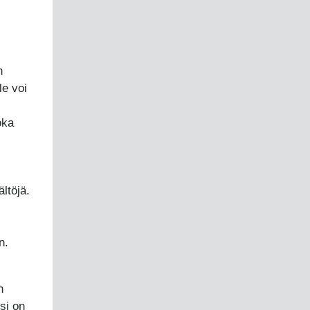
n
le voi
oka
ltöjä.
n.
n
si on