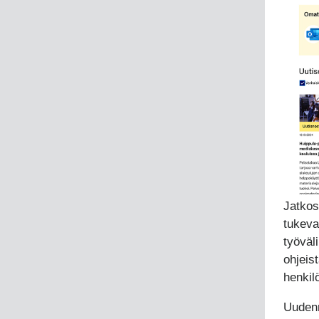
Jatkos
tukevat
työväl
ohjeis
henkil
Uudenn