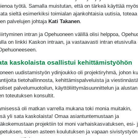
hienoa työtä. Samalla muistutan, että on tärkeä käyttää myös
ata sieltä esimerkiksi toimialan ajankohtaisia uutisia, toteaa
ten palvelujen johtaja
Kati Takanen
.
siirtyminen intran ja Opehuoneen välillä olisi helppoa, Opeh
lla on linkki Kaskon intraan, ja vastaavasti intran etusivulla
 Opehuoneeseen.
ata kaskolaista osallistui kehittämistyöhön
neen uudistamistyön ydinjoukko oli projektiryhmä, johon ku
ntijoita tietohallinnosta, kehittämispalveluista ja viestinnäst
oliset palvelumuotoilun, käyttöliittymäsuunnittelun ja alustan
en toteutuksen konsultit.
ämisessä oli matkan varrella mukana toki monia muitakin,
sä yli sata kaskolaista! Omaa asiantuntemustaan ja
jäkokemustaan projektiin toi moni varhaiskasvatuksen, esi- 
petuksen, toisen asteen koulutuksen ja vapaan sivistystyön