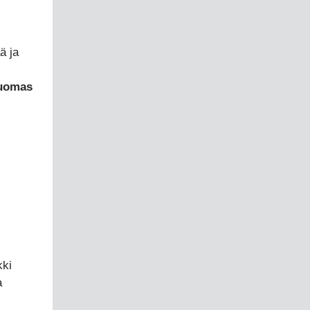
ä ja
uomas
kki
a