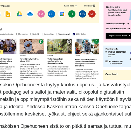
sakin Opehuoneesta löytyy kootusti opetus- ja kasvatustyöt
 pedagogiset sisällöt ja materiaalit, oikopolut digitaalisiin
ineisiin ja oppimisympäristöihin sekä näiden käyttöön liittyvi
ta ja ideoita. Yhdessä Kaskon intran kanssa Opehuone tarjo
östöllemme keskeiset työkalut, ohjeet sekä ajankohtaiset uut
äköisen Opehuoneen sisältö on pitkälti samaa ja tuttua, mu