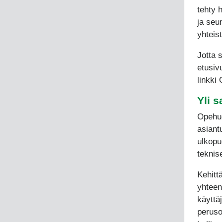
tehty 
ja seur
yhteis
Jotta 
etusivu
linkki
Yli s
Opehuo
asiantu
ulkopu
teknis
Kehitt
yhteen
käyttä
peruso