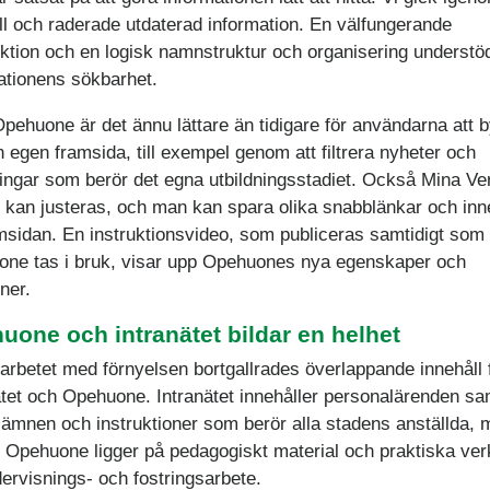
ll och raderade utdaterad information. En välfungerande
ktion och en logisk namnstruktur och organisering understö
ationens sökbarhet.
Opehuone är det ännu lättare än tidigare för användarna att 
n egen framsida, till exempel genom att filtrera nyheter och
ningar som berör det egna utbildningsstadiet. Också Mina Ve
kan justeras, och man kan spara olika snabblänkar och inn
msidan. En instruktionsvideo, som publiceras samtidigt som
ne tas i bruk, visar upp Opehuones nya egenskaper och
ner.
uone och intranätet bildar en helhet
arbetet med förnyelsen bortgallrades överlappande innehåll 
ätet och Opehuone. Intranätet innehåller personalärenden sa
 ämnen och instruktioner som berör alla stadens anställda,
i Opehuone ligger på pedagogiskt material och praktiska ver
dervisnings- och fostringsarbete.