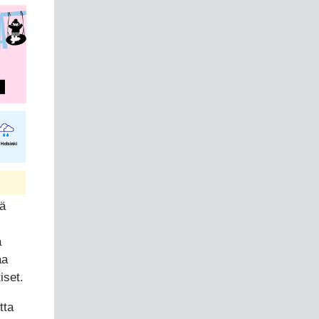
ä
ä
aa
iset.
tta