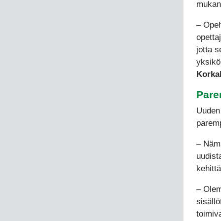
mukana
‒ Opeh
opetta
jotta 
yksikö
Korka
Pare
Uuden 
paremp
‒ Nämä
uudist
kehitt
‒ Olem
sisäll
toimiva