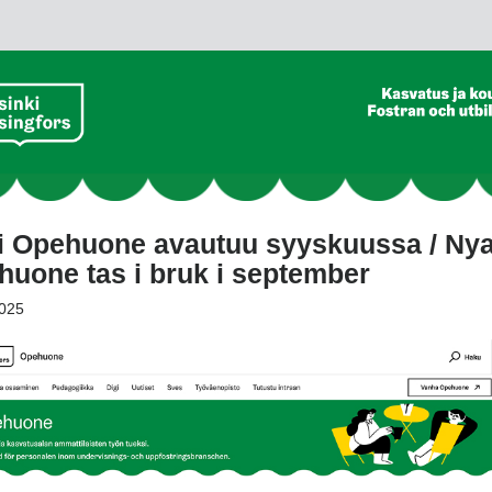
i Opehuone avautuu syyskuussa / Ny
uone tas i bruk i september
025