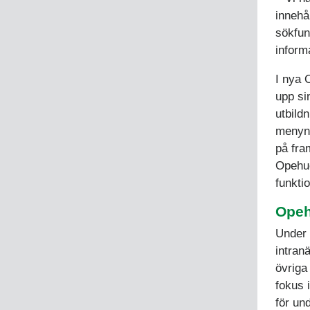
innehå
sökfun
inform
I nya 
upp si
utbild
menyn 
på fra
Opehuo
funktio
Opeh
Under 
intran
övriga
fokus 
för un