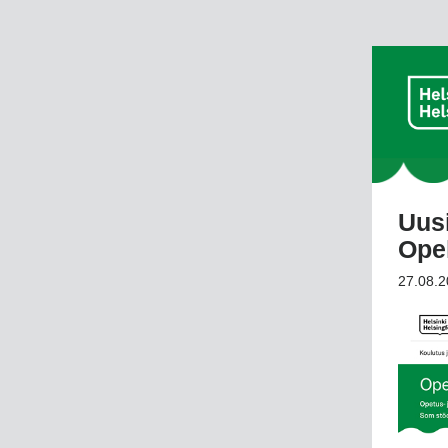
Uus
Opeh
27.08.2