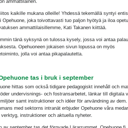
non ammattilainen.
iitos kaikille mukana olleille! Yhdessä tekemällä syntyi entis
 Opehuone, joka toivottavasti tuo paljon hyötyä ja iloa opet
vatuksen ammattilaisillemme, Kati Takanen kiittää.
min tänä syksynä on tulossa kysely, jossa voi antaa palau
uksesta. Opehuoneen jokaisen sivun lopussa on myös
toiminto, jolla voi antaa pikapalautetta.
Opehuone tas i bruk i september
uone hittas som också tidigare pedagogiskt innehåll och mat
öder undervisnings- och fostransarbetet, länkar till digitala 
rmiljöer samt instruktioner och idéer för användning av dem.
mmans med sektorns intranät erbjuder Opehuone våra medar
 verktyg, instruktioner och aktuella nyheter.
an av september tas det förnyade Lärarrummet, Opehuone.fi, 