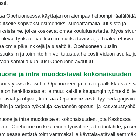
sti.
a Opehuoneessa käyttäjän on aiempaa helpompi räätälöidä
o itselle sopivaksi esimerkiksi suodattamalla uutisista ja
uksista ne, jotka koskevat omaa koulutusastetta. Myös sivu
 oleva Työkalut-valikko on muokattavissa, ja lisäksi etusivul
taa omia pikalinkkejä ja sisältöjä. Opehuoneen uusiin
uuksiin ja toimintoihin voi tutustua helposti videon avulla, j
staan samalla kun uusi Opehuone avautuu.
uone ja intra muodostavat kokonaisuuden
amistyössä karsittiin Opehuoneen ja intran päällekkäisiä sisä
a on henkilöstöasiat ja muut kaikille kaupungin työntekijöille
et asiat ja ohjeet, kun taas Opehuone keskittyy pedagogisiin
öihin ja tarjoaa työkaluja käytännön opetus- ja kasvatustyöhö
uone ja intra muodostavat kokonaisuuden, jota Kaskossa
me. Opehuone on keskeinen työväline ja tiedonlähde, ja se
amisessa entistä toimivammaksi ja käyttäjäystävällisemmäk