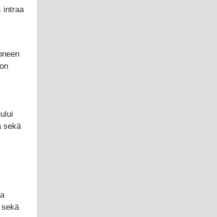
 intraa
uoneen
 on
ului
ä sekä
ja
 sekä