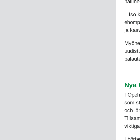
hallin
‒ Iso k
ehompi
ja kas
Myöhem
uudist
palaute
Nya 
I Opeh
som st
och lä
Tillsa
viktiga
I börj