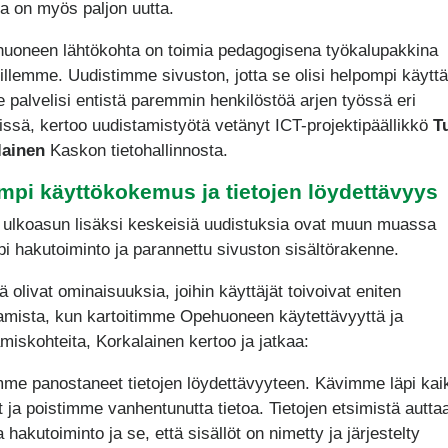
 on myös paljon uutta.
uoneen lähtökohta on toimia pedagogisena työkalupakkina
jillemme. Uudistimme sivuston, jotta se olisi helpompi käyttä
se palvelisi entistä paremmin henkilöstöä arjen työssä eri
issä, kertoo uudistamistyötä vetänyt ICT-projektipäällikkö
T
lainen
Kaskon tietohallinnosta.
mpi käyttökokemus ja tietojen löydettävyys
ulkoasun lisäksi keskeisiä uudistuksia ovat muun muassa
i hakutoiminto ja parannettu sivuston sisältörakenne.
 olivat ominaisuuksia, joihin käyttäjät toivoivat eniten
amista, kun kartoitimme Opehuoneen käytettävyyttä ja
ämiskohteita, Korkalainen kertoo ja jatkaa:
me panostaneet tietojen löydettävyyteen. Kävimme läpi kai
öt ja poistimme vanhentunutta tietoa. Tietojen etsimistä autta
 hakutoiminto ja se, että sisällöt on nimetty ja järjestelty