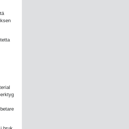
tä
uksen
tetta
erial
verktyg
betare
i bruk.