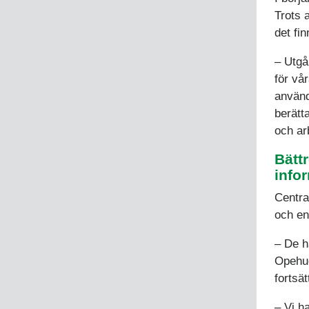
Trots a
det fi
– Utgå
för vår
använd
berätt
och ar
Bätt
info
Centra
och en 
– De h
Opehuo
fortsät
– Vi ha