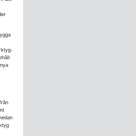
der
bygga
rktyg-
ehåll
 nya
från
mt
 medan
ktyg