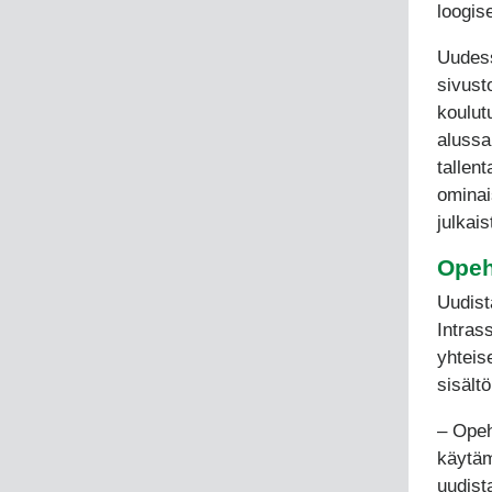
loogise
Uudess
sivust
koulut
alussa
tallen
ominais
julkai
Opeh
Uudist
Intrass
yhteis
sisält
‒ Opeh
käytäm
uudist