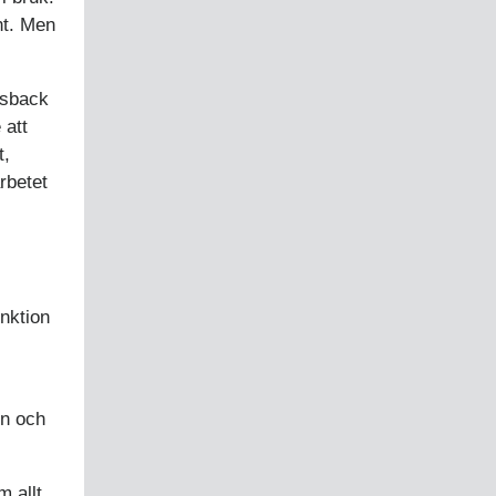
nt. Men
gsback
 att
t,
rbetet
unktion
n och
m allt