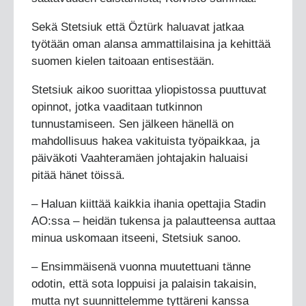
Sekä Stetsiuk että Öztürk haluavat jatkaa
työtään oman alansa ammattilaisina ja kehittää
suomen kielen taitoaan entisestään.
Stetsiuk aikoo suorittaa yliopistossa puuttuvat
opinnot, jotka vaaditaan tutkinnon
tunnustamiseen. Sen jälkeen hänellä on
mahdollisuus hakea vakituista työpaikkaa, ja
päiväkoti Vaahteramäen johtajakin haluaisi
pitää hänet töissä.
– Haluan kiittää kaikkia ihania opettajia Stadin
AO:ssa – heidän tukensa ja palautteensa auttaa
minua uskomaan itseeni, Stetsiuk sanoo.
– Ensimmäisenä vuonna muutettuani tänne
odotin, että sota loppuisi ja palaisin takaisin,
mutta nyt suunnittelemme tyttäreni kanssa