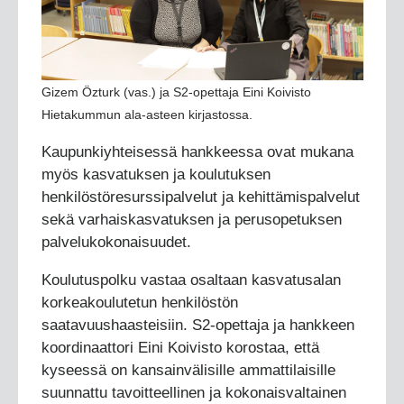
Gizem Özturk (vas.) ja S2-opettaja Eini Koivisto
Hietakummun ala-asteen kirjastossa.
Kaupunkiyhteisessä hankkeessa ovat mukana
myös kasvatuksen ja koulutuksen
henkilöstöresurssipalvelut ja kehittämispalvelut
sekä varhaiskasvatuksen ja perusopetuksen
palvelukokonaisuudet.
Koulutuspolku vastaa osaltaan kasvatusalan
korkeakoulutetun henkilöstön
saatavuushaasteisiin. S2-opettaja ja hankkeen
koordinaattori Eini Koivisto korostaa, että
kyseessä on kansainvälisille ammattilaisille
suunnattu tavoitteellinen ja kokonaisvaltainen