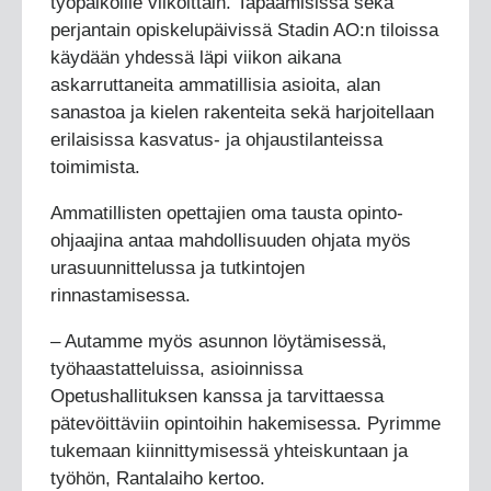
työpaikoille viikoittain. Tapaamisissa sekä
perjantain opiskelupäivissä Stadin AO:n tiloissa
käydään yhdessä läpi viikon aikana
askarruttaneita ammatillisia asioita, alan
sanastoa ja kielen rakenteita sekä harjoitellaan
erilaisissa kasvatus- ja ohjaustilanteissa
toimimista.
Ammatillisten opettajien oma tausta opinto-
ohjaajina antaa mahdollisuuden ohjata myös
urasuunnittelussa ja tutkintojen
rinnastamisessa.
– Autamme myös asunnon löytämisessä,
työhaastatteluissa, asioinnissa
Opetushallituksen kanssa ja tarvittaessa
pätevöittäviin opintoihin hakemisessa. Pyrimme
tukemaan kiinnittymisessä yhteiskuntaan ja
työhön, Rantalaiho kertoo.