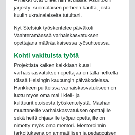
– Kaikki ovat olleet niin avuliaita. Asuntokin
järjestyi suomalaisen perheen kautta, josta
kuulin ukrainalaiselta tutultani.
Nyt Stetsiuk työskentelee päiväkoti
Vaahteramäessä varhaiskasvatuksen
opettajana määräaikaisessa työsuhteessa.
Kohti vakituista työtä
Projektista kaiken kaikkiaan kuusi
varhaiskasvatuksen opettajaa on tällä hetkellä
töissä Helsingin kaupungin päiväkodeissa.
Hankkeen puitteissa varhaiskasvatukseen on
luotu myös oma malli kieli- ja
kulttuuritietoisesta työskentelystä. Maahan
muuttaneille varhaiskasvatuksen opettajille
sekä heitä ohjaaville työpariopettajille on
nimetty myös oma mentori. Mentoroinnin
tarkoituksena on ammatillisen ja pedagogisen