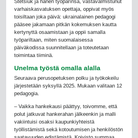
Stetsiuk ja hänen työparinsa, vastavalmistunut
varhaiskasvatuksen opettaja, oppivat myös
toisiltaan joka päivä: ukrainalainen pedagogi
pääsee jakamaan pitkän kokemuksen kautta
kertynyttä osaamistaan ja oppii samalla
työpariltaan, miten suomalaisessa
päiväkodissa suunnitellaan ja toteutetaan
toimintaa tiiminä.
Unelma työstä omalla alalla
Seuraava perusopetuksen polku ja työkokeilu
järjestetään syksyllä 2025. Mukaan valitaan 12
pedagogia.
– Vaikka hankekausi päättyy, toivomme, että
polut jatkuvat hankerahan jälkeenkin ja malli
vakiintuisi osaksi kaupunkiyhteistä
työllistämistä sekä kotoutumisen ja henkilöstön
saatavuuden edistämistä, Koivisto summaa.