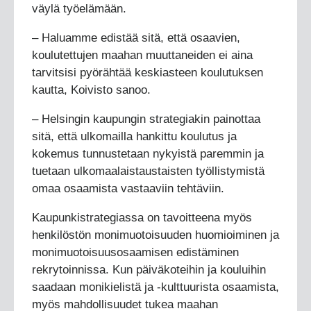
väylä työelämään.
– Haluamme edistää sitä, että osaavien,
koulutettujen maahan muuttaneiden ei aina
tarvitsisi pyörähtää keskiasteen koulutuksen
kautta, Koivisto sanoo.
– Helsingin kaupungin strategiakin painottaa
sitä, että ulkomailla hankittu koulutus ja
kokemus tunnustetaan nykyistä paremmin ja
tuetaan ulkomaalaistaustaisten työllistymistä
omaa osaamista vastaaviin tehtäviin.
Kaupunkistrategiassa on tavoitteena myös
henkilöstön monimuotoisuuden huomioiminen ja
monimuotoisuusosaamisen edistäminen
rekrytoinnissa. Kun päiväkoteihin ja kouluihin
saadaan monikielistä ja -kulttuurista osaamista,
myös mahdollisuudet tukea maahan