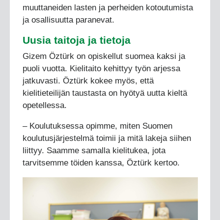
muuttaneiden lasten ja perheiden kotoutumista
ja osallisuutta paranevat.
Uusia taitoja ja tietoja
Gizem Öztürk on opiskellut suomea kaksi ja
puoli vuotta. Kielitaito kehittyy työn arjessa
jatkuvasti. Öztürk kokee myös, että
kielitieteilijän taustasta on hyötyä uutta kieltä
opetellessa.
– Koulutuksessa opimme, miten Suomen
koulutusjärjestelmä toimii ja mitä lakeja siihen
liittyy. Saamme samalla kielitukea, jota
tarvitsemme töiden kanssa, Öztürk kertoo.