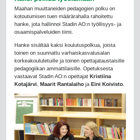
Maahan muuttaneiden pedagogien polku on
kotoutumisen tuen määrärahalla rahoitettu
hanke, jota hallinnoi Stadin AO:n työllisyys- ja
osaamispalveluiden tiimi.
Hanke sisältää kaksi koulutuspolkua, joista
toinen on suunnattu varhaiskasvatusalan
korkeakoulutetuille ja toinen opettajataustaisille
pedagogiikan ammattilaisille. Opetuksesta
vastaavat Stadin AO:n opettajat
Kristiina
Kotajärvi
,
Maarit Rantalaiho
ja
Eini Koivisto
.