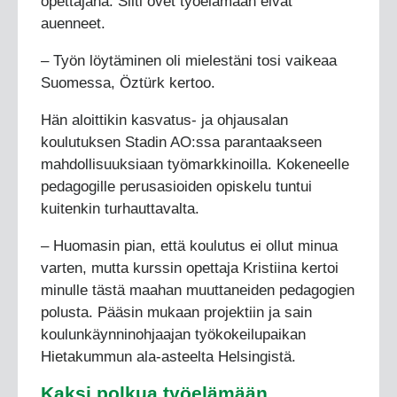
opettajana. Silti ovet työelämään eivät
auenneet.
– Työn löytäminen oli mielestäni tosi vaikeaa
Suomessa, Öztürk kertoo.
Hän aloittikin kasvatus- ja ohjausalan
koulutuksen Stadin AO:ssa parantaakseen
mahdollisuuksiaan työmarkkinoilla. Kokeneelle
pedagogille perusasioiden opiskelu tuntui
kuitenkin turhauttavalta.
– Huomasin pian, että koulutus ei ollut minua
varten, mutta kurssin opettaja Kristiina kertoi
minulle tästä maahan muuttaneiden pedagogien
polusta. Pääsin mukaan projektiin ja sain
koulunkäynninohjaajan työkokeilupaikan
Hietakummun ala-asteelta Helsingistä.
Kaksi polkua työelämään