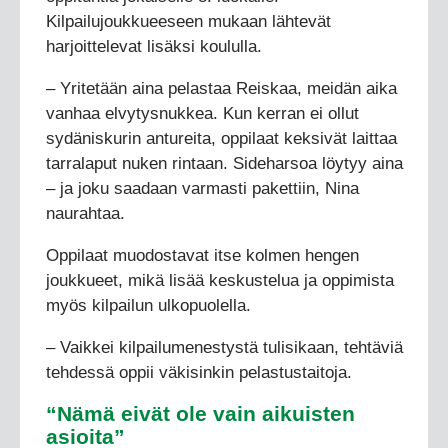
Kilpailujoukkueeseen mukaan lähtevät
harjoittelevat lisäksi koululla.
– Yritetään aina pelastaa Reiskaa, meidän aika
vanhaa elvytysnukkea. Kun kerran ei ollut
sydäniskurin antureita, oppilaat keksivät laittaa
tarralaput nuken rintaan. Sideharsoa löytyy aina
– ja joku saadaan varmasti pakettiin, Nina
naurahtaa.
Oppilaat muodostavat itse kolmen hengen
joukkueet, mikä lisää keskustelua ja oppimista
myös kilpailun ulkopuolella.
– Vaikkei kilpailumenestystä tulisikaan, tehtäviä
tehdessä oppii väkisinkin pelastustaitoja.
“Nämä eivät ole vain aikuisten
asioita”