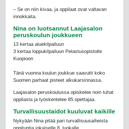
– Se on niin kivaa, ja oppilaat ovat valtavan
innokkaita.
Nina on luotsannut Laajasalon
peruskoulun joukkueen
13 kertaa aluekilpailuun
3 kertaa loppukilpailuun Pelastusopistolle
Kuopioon
Tänä vuonna koulun joukkue saavutti koko
Suomen parhaat pisteet alkukarsinnassa.
Laajasalon peruskoulussa opiskelee noin tuhat
oppilasta ja työskentelee 85 opettajaa.
Turvallisuustaidot kuuluvat kaikille
Nykyään Nina pitää pari turvallisuusaiheista
oppituntia jokaiselle 8. luokalle.