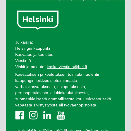
Julkaisija:
Helsingin kaupunki
Kasvatus ja koulutus
Viestintä
Vinkit ja palaute:
kasko.viestinta@hel.fi
Kasvatuksen ja koulutuksen toimiala huolehtii
kaupungin leikkipuistotoiminnasta,
varhaiskasvatuksesta, esiopetuksesta,
perusopetuksesta ja lukiokoulutuksesta,
suomenkielisestä ammatillisesta koulutuksesta sekä
vapaasta sivistystyöstä eli työväenopistoista.
#HelsinkiOppii
#StadinAO
#helsingintyöväenopisto