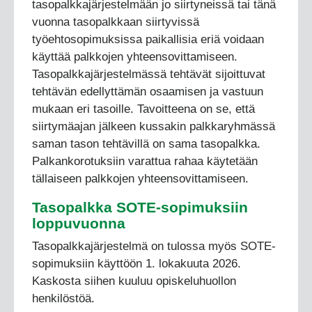
tasopalkkajärjestelmään jo siirtyneissä tai tänä
vuonna tasopalkkaan siirtyvissä
työehtosopimuksissa paikallisia eriä voidaan
käyttää palkkojen yhteensovittamiseen.
Tasopalkkajärjestelmässä tehtävät sijoittuvat
tehtävän edellyttämän osaamisen ja vastuun
mukaan eri tasoille. Tavoitteena on se, että
siirtymäajan jälkeen kussakin palkkaryhmässä
saman tason tehtävillä on sama tasopalkka.
Palkankorotuksiin varattua rahaa käytetään
tällaiseen palkkojen yhteensovittamiseen.
Tasopalkka SOTE-sopimuksiin
loppuvuonna
Tasopalkkajärjestelmä on tulossa myös SOTE-
sopimuksiin käyttöön 1. lokakuuta 2026.
Kaskosta siihen kuuluu opiskeluhuollon
henkilöstöä.