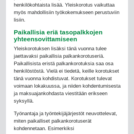
henkilökohtaista lisää. Yleiskorotus vaikuttaa
myös mahdollisiin työkokemukseen perustuviin
lisiin.
Paikallisia eriä tasopalkkojen
yhteensovittamiseen
Yleiskorotuksen lisäksi tänä vuonna tulee
jaettavaksi paikallisia palkankorotuseriä.
Paikallisista eristä palkankorotuksia saa osa
henkilöstöstä. Vielä ei tiedetä, keille korotukset
tänä vuonna kohdistuvat. Korotukset tulevat
voimaan lokakuussa, ja niiden kohdentumisesta
ja maksuajankohdasta viestitään erikseen
syksyllä.
Työnantaja ja työntekijäjärjestöt neuvottelevat,
miten paikalliset palkankorotuserät
kohdennetaan. Esimerkiksi