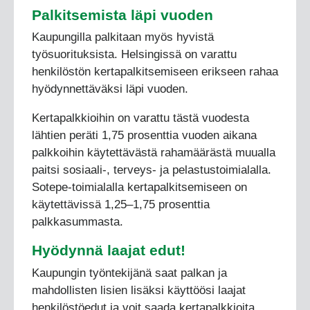
Palkitsemista läpi vuoden
Kaupungilla palkitaan myös hyvistä
työsuorituksista. Helsingissä on varattu
henkilöstön kertapalkitsemiseen erikseen rahaa
hyödynnettäväksi läpi vuoden.
Kertapalkkioihin on varattu tästä vuodesta
lähtien peräti 1,75 prosenttia vuoden aikana
palkkoihin käytettävästä rahamäärästä muualla
paitsi sosiaali-, terveys- ja pelastustoimialalla.
Sotepe-toimialalla kertapalkitsemiseen on
käytettävissä 1,25–1,75 prosenttia
palkkasummasta.
Hyödynnä laajat edut!
Kaupungin työntekijänä saat palkan ja
mahdollisten lisien lisäksi käyttöösi laajat
henkilöstöedut ja voit saada kertapalkkioita