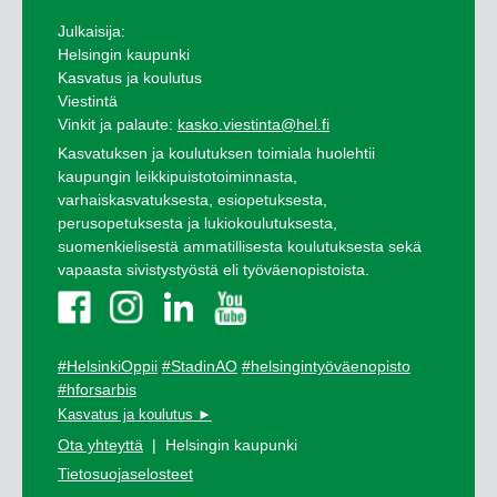
Julkaisija:
Helsingin kaupunki
Kasvatus ja koulutus
Viestintä
Vinkit ja palaute:
kasko.viestinta@hel.fi
Kasvatuksen ja koulutuksen toimiala huolehtii
kaupungin leikkipuistotoiminnasta,
varhaiskasvatuksesta, esiopetuksesta,
perusopetuksesta ja lukiokoulutuksesta,
suomenkielisestä ammatillisesta koulutuksesta sekä
vapaasta sivistystyöstä eli työväenopistoista.
#HelsinkiOppii
#StadinAO
#helsingintyöväenopisto
#hforsarbis
Kasvatus ja koulutus ►
Ota yhteyttä
| Helsingin kaupunki
Tietosuojaselosteet