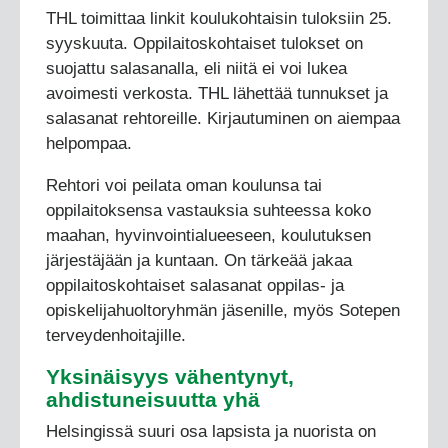
THL toimittaa linkit koulukohtaisin tuloksiin 25.
syyskuuta. Oppilaitoskohtaiset tulokset on
suojattu salasanalla, eli niitä ei voi lukea
avoimesti verkosta. THL lähettää tunnukset ja
salasanat rehtoreille. Kirjautuminen on aiempaa
helpompaa.
Rehtori voi peilata oman koulunsa tai
oppilaitoksensa vastauksia suhteessa koko
maahan, hyvinvointialueeseen, koulutuksen
järjestäjään ja kuntaan. On tärkeää jakaa
oppilaitoskohtaiset salasanat oppilas- ja
opiskelijahuoltoryhmän jäsenille, myös Sotepen
terveydenhoitajille.
Yksinäisyys vähentynyt,
ahdistuneisuutta yhä
Helsingissä suuri osa lapsista ja nuorista on