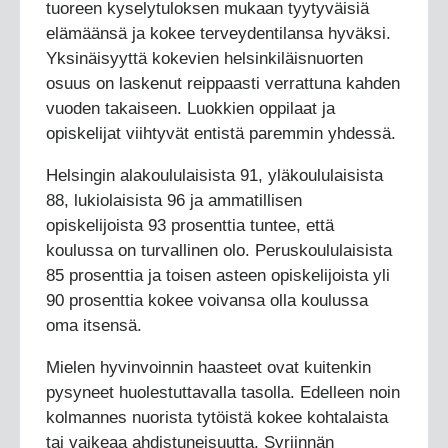
tuoreen kyselytuloksen mukaan tyytyväisiä
elämäänsä ja kokee terveydentilansa hyväksi.
Yksinäisyyttä kokevien helsinkiläisnuorten
osuus on laskenut reippaasti verrattuna kahden
vuoden takaiseen. Luokkien oppilaat ja
opiskelijat viihtyvät entistä paremmin yhdessä.
Helsingin alakoululaisista 91, yläkoululaisista
88, lukiolaisista 96 ja ammatillisen
opiskelijoista 93 prosenttia tuntee, että
koulussa on turvallinen olo. Peruskoululaisista
85 prosenttia ja toisen asteen opiskelijoista yli
90 prosenttia kokee voivansa olla koulussa
oma itsensä.
Mielen hyvinvoinnin haasteet ovat kuitenkin
pysyneet huolestuttavalla tasolla. Edelleen noin
kolmannes nuorista tytöistä kokee kohtalaista
tai vaikeaa ahdistuneisuutta. Syrjinnän