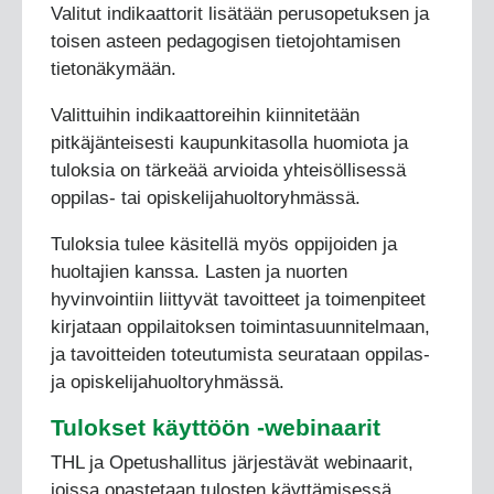
Valitut indikaattorit lisätään perusopetuksen ja
toisen asteen pedagogisen tietojohtamisen
tietonäkymään.
Valittuihin indikaattoreihin kiinnitetään
pitkäjänteisesti kaupunkitasolla huomiota ja
tuloksia on tärkeää arvioida yhteisöllisessä
oppilas- tai opiskelijahuoltoryhmässä.
Tuloksia tulee käsitellä myös oppijoiden ja
huoltajien kanssa. Lasten ja nuorten
hyvinvointiin liittyvät tavoitteet ja toimenpiteet
kirjataan oppilaitoksen toimintasuunnitelmaan,
ja tavoitteiden toteutumista seurataan oppilas-
ja opiskelijahuoltoryhmässä.
Tulokset käyttöön -webinaarit
THL ja Opetushallitus järjestävät webinaarit,
joissa opastetaan tulosten käyttämisessä.