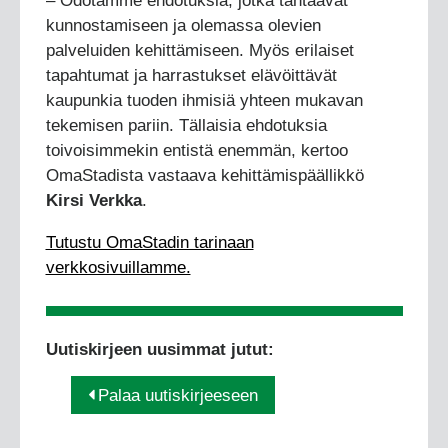
– Odotamme ehdotuksia, jotka tähtäävät
kunnostamiseen ja olemassa olevien
palveluiden kehittämiseen. Myös erilaiset
tapahtumat ja harrastukset elävöittävät
kaupunkia tuoden ihmisiä yhteen mukavan
tekemisen pariin. Tällaisia ehdotuksia
toivoisimmekin entistä enemmän, kertoo
OmaStadista vastaava kehittämispäällikkö
Kirsi Verkka
.
Tutustu OmaStadin tarinaan
verkkosivuillamme.
Uutiskirjeen uusimmat jutut:
Palaa uutiskirjeeseen