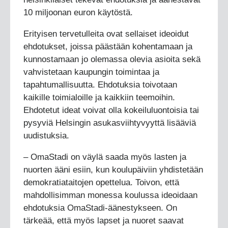
10 miljoonan euron käytöstä.
Erityisen tervetulleita ovat sellaiset ideoidut
ehdotukset, joissa päästään kohentamaan ja
kunnostamaan jo olemassa olevia asioita sekä
vahvistetaan kaupungin toimintaa ja
tapahtumallisuutta. Ehdotuksia toivotaan
kaikille toimialoille ja kaikkiin teemoihin.
Ehdotetut ideat voivat olla kokeiluluontoisia tai
pysyviä Helsingin asukasviihtyvyyttä lisääviä
uudistuksia.
– OmaStadi on väylä saada myös lasten ja
nuorten ääni esiin, kun koulupäiviin yhdistetään
demokratiataitojen opettelua. Toivon, että
mahdollisimman monessa koulussa ideoidaan
ehdotuksia OmaStadi-äänestykseen. On
tärkeää, että myös lapset ja nuoret saavat