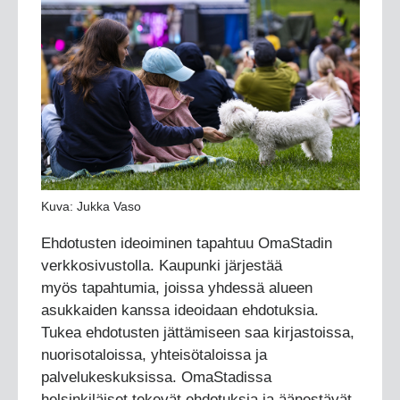
Kuva: Jukka Vaso
Ehdotusten ideoiminen tapahtuu OmaStadin
verkkosivustolla. Kaupunki järjestää
myös tapahtumia, joissa yhdessä alueen
asukkaiden kanssa ideoidaan ehdotuksia.
Tukea ehdotusten jättämiseen saa kirjastoissa,
nuorisotaloissa, yhteisötaloissa ja
palvelukeskuksissa. OmaStadissa
helsinkiläiset tekevät ehdotuksia ja äänestävät