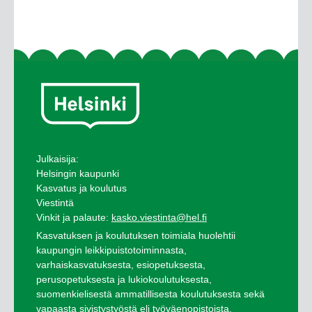
Julkaisija:
Helsingin kaupunki
Kasvatus ja koulutus
Viestintä
Vinkit ja palaute:
kasko.viestinta@hel.fi
Kasvatuksen ja koulutuksen toimiala huolehtii
kaupungin leikkipuistotoiminnasta,
varhaiskasvatuksesta, esiopetuksesta,
perusopetuksesta ja lukiokoulutuksesta,
suomenkielisestä ammatillisesta koulutuksesta sekä
vapaasta sivistystyöstä eli työväenopistoista.