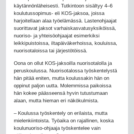
käytännönläheisesti. Tutkintoon sisältyy 4–6
koulutussopimus- eli KOS-jaksoa, joissa
harjoitellaan alaa työelämässä. Lastenohjaajat
suorittavat jaksot varhaiskasvatusyksiköissä,
nuoriso- ja yhteisöohjaajat esimerkiksi
leikkipuistoissa, iltapäiväkerhoissa, kouluissa,
nuorisotaloissa tai järjestötöissä.
Oona on ollut KOS-jaksoilla nuorisotalolla ja
peruskoulussa. Nuorisotalossa työskentelystä
hän pitää eniten, mutta koulussakin hän on
oppinut paljon uutta. Molemmissa paikoissa
hän kokee päässeensä hyvin tutustumaan
alaan, mutta hieman eri näkökulmista.
– Koulussa työskentely on erilaista, mutta
mielenkiintoista. Työaika on rajallinen, koska
koulunuoriso-ohjaaja työskentelee vain