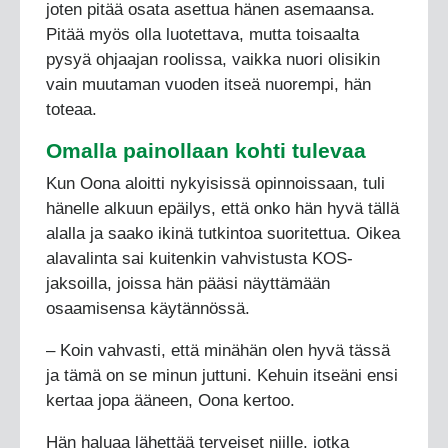
joten pitää osata asettua hänen asemaansa.
Pitää myös olla luotettava, mutta toisaalta
pysyä ohjaajan roolissa, vaikka nuori olisikin
vain muutaman vuoden itseä nuorempi, hän
toteaa.
Omalla painollaan kohti tulevaa
Kun Oona aloitti nykyisissä opinnoissaan, tuli
hänelle alkuun epäilys, että onko hän hyvä tällä
alalla ja saako ikinä tutkintoa suoritettua. Oikea
alavalinta sai kuitenkin vahvistusta KOS-
jaksoilla, joissa hän pääsi näyttämään
osaamisensa käytännössä.
– Koin vahvasti, että minähän olen hyvä tässä
ja tämä on se minun juttuni. Kehuin itseäni ensi
kertaa jopa ääneen, Oona kertoo.
Hän haluaa lähettää terveiset niille, jotka