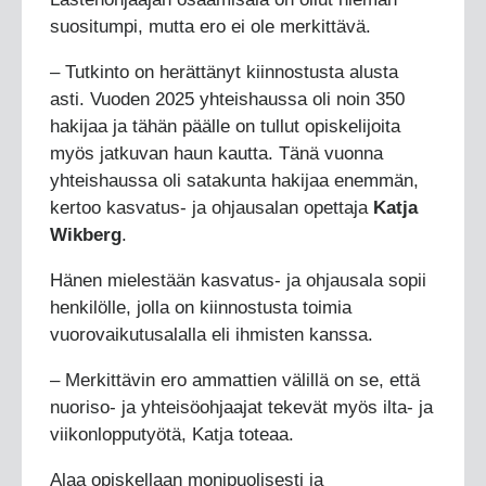
suositumpi, mutta ero ei ole merkittävä.
– Tutkinto on herättänyt kiinnostusta alusta
asti. Vuoden 2025 yhteishaussa oli noin 350
hakijaa ja tähän päälle on tullut opiskelijoita
myös jatkuvan haun kautta. Tänä vuonna
yhteishaussa oli satakunta hakijaa enemmän,
kertoo kasvatus- ja ohjausalan opettaja
Katja
Wikberg
.
Hänen mielestään kasvatus- ja ohjausala sopii
henkilölle, jolla on kiinnostusta toimia
vuorovaikutusalalla eli ihmisten kanssa.
– Merkittävin ero ammattien välillä on se, että
nuoriso- ja yhteisöohjaajat tekevät myös ilta- ja
viikonlopputyötä, Katja toteaa.
Alaa opiskellaan monipuolisesti ja