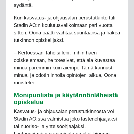
sydäntä.
Kun kasvatus- ja ohjausalan perustutkinto tuli
Stadin AO:n koulutusvalikoimaan pari vuotta
sitten, Oona päätti vaihtaa suuntaansa ja hakea
tutkinnon opiskelijaksi.
– Kertoessani läheisilleni, mihin haen
opiskelemaan, he totesivat, että ala kuvastaa
minua paremmin kuin aiempi. Tämä kannusti
minua, ja odotin innolla opintojeni alkua, Oona
muistelee.
Monipuolista ja käytännönläheistä
opiskelua
Kasvatus- ja ohjausalan perustutkinnosta voi
Stadin AO:ssa valmistua joko lastenohjaajaksi
tai nuoriso- ja yhteisöohjaajaksi.
Lastenohjaajan osaamisala on ollut hieman