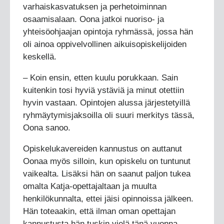
varhaiskasvatuksen ja perhetoiminnan
osaamisalaan. Oona jatkoi nuoriso- ja
yhteisöohjaajan opintoja ryhmässä, jossa hän
oli ainoa oppivelvollinen aikuisopiskelijoiden
keskellä.
– Koin ensin, etten kuulu porukkaan. Sain
kuitenkin tosi hyviä ystäviä ja minut otettiin
hyvin vastaan. Opintojen alussa järjestetyillä
ryhmäytymisjaksoilla oli suuri merkitys tässä,
Oona sanoo.
Opiskelukavereiden kannustus on auttanut
Oonaa myös silloin, kun opiskelu on tuntunut
vaikealta. Lisäksi hän on saanut paljon tukea
omalta Katja-opettajaltaan ja muulta
henkilökunnalta, ettei jäisi opinnoissa jälkeen.
Hän toteaakin, että ilman oman opettajan
kannustusta hän tuskin vielä tänä vuonna