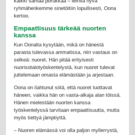
kaikki samaa porukkaa – leirillä hyvä
ryhmähenkemme sinetöitiin lopullisesti, Oona
kertoo.
Empaattisuus tärkeää nuorten
kanssa
Kun Oonalta kysytään, mikä on hänestä
parasta tulevassa ammatissa, niin vastaus on
selkeä: nuoret. Hän pitää erityisesti
nuorisotalotyöskentelystä, kun nuoret tulevat
juttelemaan omasta elämästään ja arjestaan.
Oona on ilahtunut siitä, että nuoret luottavat
häneen, vaikka hän on vasta-alkaja alan töissä.
Hänen mielestään nuorten kanssa
työskentelyssä tarvitaan empaattisuutta, mutta
myös tiettyä jämptiyttä.
– Nuoren elämässä voi olla paljon myllerrystä,