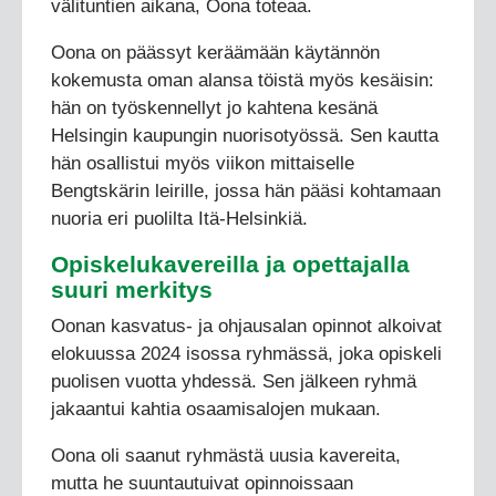
välituntien aikana, Oona toteaa.
Oona on päässyt keräämään käytännön
kokemusta oman alansa töistä myös kesäisin:
hän on työskennellyt jo kahtena kesänä
Helsingin kaupungin nuorisotyössä. Sen kautta
hän osallistui myös viikon mittaiselle
Bengtskärin leirille, jossa hän pääsi kohtamaan
nuoria eri puolilta Itä-Helsinkiä.
Opiskelukavereilla ja opettajalla
suuri merkitys
Oonan kasvatus- ja ohjausalan opinnot alkoivat
elokuussa 2024 isossa ryhmässä, joka opiskeli
puolisen vuotta yhdessä. Sen jälkeen ryhmä
jakaantui kahtia osaamisalojen mukaan.
Oona oli saanut ryhmästä uusia kavereita,
mutta he suuntautuivat opinnoissaan