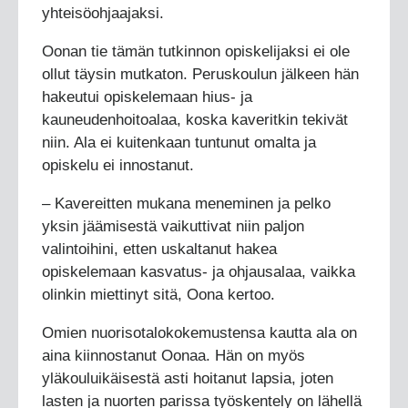
yhteisöohjaajaksi.
Oonan tie tämän tutkinnon opiskelijaksi ei ole
ollut täysin mutkaton. Peruskoulun jälkeen hän
hakeutui opiskelemaan hius- ja
kauneudenhoitoalaa, koska kaveritkin tekivät
niin. Ala ei kuitenkaan tuntunut omalta ja
opiskelu ei innostanut.
– Kavereitten mukana meneminen ja pelko
yksin jäämisestä vaikuttivat niin paljon
valintoihini, etten uskaltanut hakea
opiskelemaan kasvatus- ja ohjausalaa, vaikka
olinkin miettinyt sitä, Oona kertoo.
Omien nuorisotalokokemustensa kautta ala on
aina kiinnostanut Oonaa. Hän on myös
yläkouluikäisestä asti hoitanut lapsia, joten
lasten ja nuorten parissa työskentely on lähellä