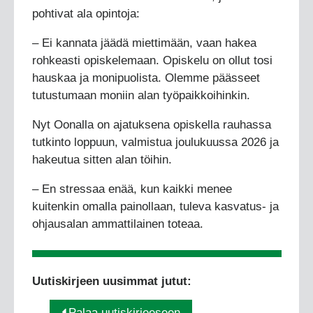
pohtivat ala opintoja:
– Ei kannata jäädä miettimään, vaan hakea
rohkeasti opiskelemaan. Opiskelu on ollut tosi
hauskaa ja monipuolista. Olemme päässeet
tutustumaan moniin alan työpaikkoihinkin.
Nyt Oonalla on ajatuksena opiskella rauhassa
tutkinto loppuun, valmistua joulukuussa 2026 ja
hakeutua sitten alan töihin.
– En stressaa enää, kun kaikki menee
kuitenkin omalla painollaan, tuleva kasvatus- ja
ohjausalan ammattilainen toteaa.
Uutiskirjeen uusimmat jutut:
Palaa uutiskirjeeseen