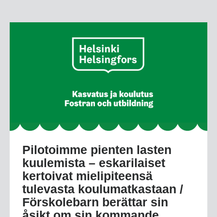
Pilotoimme pienten lasten
kuulemista – eskarilaiset
kertoivat mielipiteensä
tulevasta koulumatkastaan /
Förskolebarn berättar sin
åsikt om sin kommande