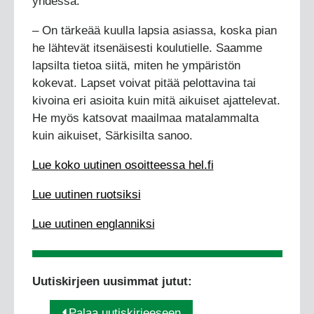
yhdessä.
– On tärkeää kuulla lapsia asiassa, koska pian
he lähtevät itsenäisesti koulutielle. Saamme
lapsilta tietoa siitä, miten he ympäristön
kokevat. Lapset voivat pitää pelottavina tai
kivoina eri asioita kuin mitä aikuiset ajattelevat.
He myös katsovat maailmaa matalammalta
kuin aikuiset, Särkisilta sanoo.
Lue koko uutinen osoitteessa hel.fi
Lue uutinen ruotsiksi
Lue uutinen englanniksi
Uutiskirjeen uusimmat jutut:
Palaa uutiskirjeeseen