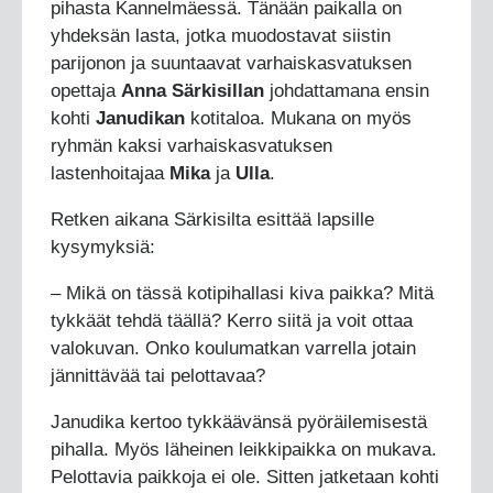
pihasta Kannelmäessä. Tänään paikalla on
yhdeksän lasta, jotka muodostavat siistin
parijonon ja suuntaavat varhaiskasvatuksen
opettaja
Anna Särkisillan
johdattamana ensin
kohti
Janudikan
kotitaloa. Mukana on myös
ryhmän kaksi varhaiskasvatuksen
lastenhoitajaa
Mika
ja
Ulla
.
Retken aikana Särkisilta esittää lapsille
kysymyksiä:
– Mikä on tässä kotipihallasi kiva paikka? Mitä
tykkäät tehdä täällä? Kerro siitä ja voit ottaa
valokuvan. Onko koulumatkan varrella jotain
jännittävää tai pelottavaa?
Janudika kertoo tykkäävänsä pyöräilemisestä
pihalla. Myös läheinen leikkipaikka on mukava.
Pelottavia paikkoja ei ole. Sitten jatketaan kohti