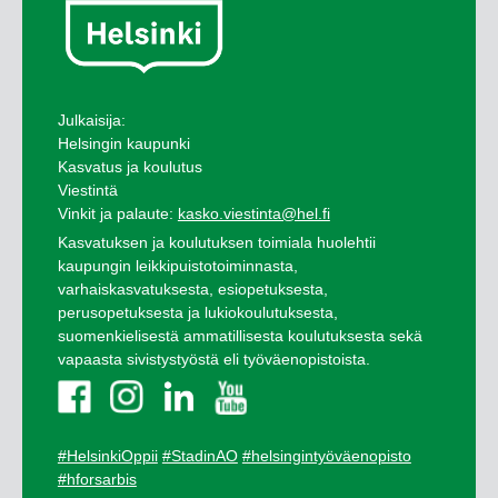
Julkaisija:
Helsingin kaupunki
Kasvatus ja koulutus
Viestintä
Vinkit ja palaute:
kasko.viestinta@hel.fi
Kasvatuksen ja koulutuksen toimiala huolehtii
kaupungin leikkipuistotoiminnasta,
varhaiskasvatuksesta, esiopetuksesta,
perusopetuksesta ja lukiokoulutuksesta,
suomenkielisestä ammatillisesta koulutuksesta sekä
vapaasta sivistystyöstä eli työväenopistoista.
#HelsinkiOppii
#StadinAO
#helsingintyöväenopisto
#hforsarbis