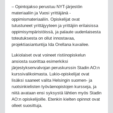
– Opintojakso perustuu NYT-järjestön
materiaaliin ja Vuosi yrittäjänä -
oppimismateriaaliin. Opiskelijat ovat
tutustuneet yrittäjyyteen ja yrittäjiin erilaisissa
oppimisympäristöissä, ja palaute uudenlaisesta
toteutuksesta on ollut innostavaa,
projektiasiantuntija Ida Orellana kuvailee.
Lukiolaiset ovat voineet ristiinopiskelun
ansiosta suorittaa esimerkiksi
järjestyksenvalvojan peruskurssin Stadin AO:n
kurssivalikoimasta. Lukio-opiskelijat ovat
lisäksi saaneet valita Helsingin suomen- ja
ruotsinkielisten työväenopistojen kursseja, ja
niitä avataan ensi syksystä lähtien myös Stadin
AO:n opiskelijoille. Etenkin kielten opinnot ovat
olleet suosittuja.