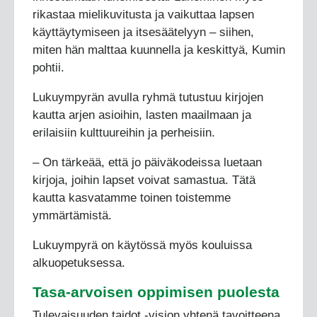
rikastaa mielikuvitusta ja vaikuttaa lapsen
käyttäytymiseen ja itsesäätelyyn – siihen,
miten hän malttaa kuunnella ja keskittyä, Kumin
pohtii.
Lukuympyrän avulla ryhmä tutustuu kirjojen
kautta arjen asioihin, lasten maailmaan ja
erilaisiin kulttuureihin ja perheisiin.
– On tärkeää, että jo päiväkodeissa luetaan
kirjoja, joihin lapset voivat samastua. Tätä
kautta kasvatamme toinen toistemme
ymmärtämistä.
Lukuympyrä on käytössä myös kouluissa
alkuopetuksessa.
Tasa-arvoisen oppimisen puolesta
Tulevaisuuden taidot -vision yhtenä tavoitteena