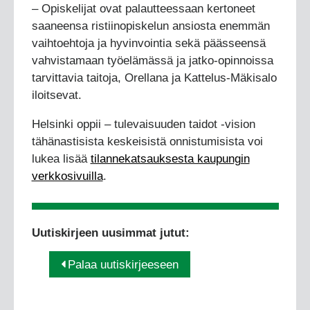
– Opiskelijat ovat palautteessaan kertoneet
saaneensa ristiinopiskelun ansiosta enemmän
vaihtoehtoja ja hyvinvointia sekä päässeensä
vahvistamaan työelämässä ja jatko-opinnoissa
tarvittavia taitoja, Orellana ja Kattelus-Mäkisalo
iloitsevat.
Helsinki oppii – tulevaisuuden taidot -vision
tähänastisista keskeisistä onnistumisista voi
lukea lisää
tilannekatsauksesta kaupungin
verkkosivuilla
.
Uutiskirjeen uusimmat jutut:
Palaa uutiskirjeeseen