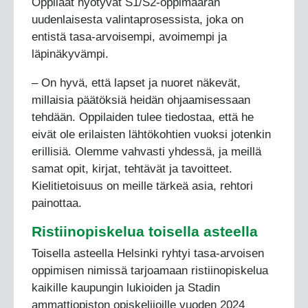
Oppilaat hyötyvät S1/S2-oppimäärän
uudenlaisesta valintaprosessista, joka on
entistä tasa-arvoisempi, avoimempi ja
läpinäkyvämpi.
– On hyvä, että lapset ja nuoret näkevät,
millaisia päätöksiä heidän ohjaamisessaan
tehdään. Oppilaiden tulee tiedostaa, että he
eivät ole erilaisten lähtökohtien vuoksi jotenkin
erillisiä. Olemme vahvasti yhdessä, ja meillä
samat opit, kirjat, tehtävät ja tavoitteet.
Kielitietoisuus on meille tärkeä asia, rehtori
painottaa.
Ristiinopiskelua toisella asteella
Toisella asteella Helsinki ryhtyi tasa-arvoisen
oppimisen nimissä tarjoamaan ristiinopiskelua
kaikille kaupungin lukioiden ja Stadin
ammattiopiston opiskelijoille vuoden 2024