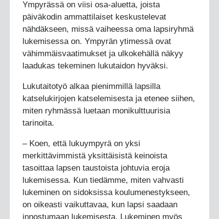
Ympyrässä on viisi osa-aluetta, joista
päiväkodin ammattilaiset keskustelevat
nähdäkseen, missä vaiheessa oma lapsiryhmä
lukemisessa on. Ympyrän ytimessä ovat
vähimmäisvaatimukset ja ulkokehällä näkyy
laadukas tekeminen lukutaidon hyväksi.
Lukutaitotyö alkaa pienimmillä lapsilla
katselukirjojen katselemisesta ja etenee siihen,
miten ryhmässä luetaan monikulttuurisia
tarinoita.
– Koen, että lukuympyrä on yksi
merkittävimmistä yksittäisistä keinoista
tasoittaa lapsen taustoista johtuvia eroja
lukemisessa. Kun tiedämme, miten vahvasti
lukeminen on sidoksissa koulumenestykseen,
on oikeasti vaikuttavaa, kun lapsi saadaan
innostumaan lukemisesta. Lukeminen myös