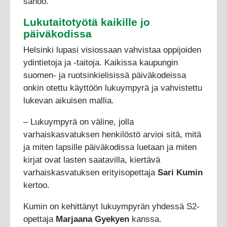
sanoo.
Lukutaitotyötä kaikille jo
päiväkodissa
Helsinki lupasi visiossaan vahvistaa oppijoiden
ydintietoja ja -taitoja. Kaikissa kaupungin
suomen- ja ruotsinkielisissä päiväkodeissa
onkin otettu käyttöön lukuympyrä ja vahvistettu
lukevan aikuisen mallia.
– Lukuympyrä on väline, jolla
varhaiskasvatuksen henkilöstö arvioi sitä, mitä
ja miten lapsille päiväkodissa luetaan ja miten
kirjat ovat lasten saatavilla, kiertävä
varhaiskasvatuksen erityisopettaja
Sari Kumin
kertoo.
Kumin on kehittänyt lukuympyrän yhdessä S2-
opettaja
Marjaana Gyekyen
kanssa.