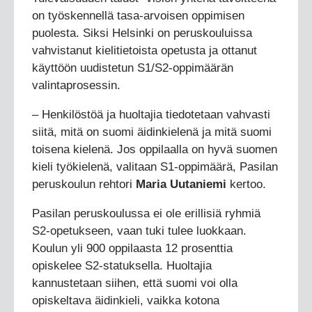
on työskennellä tasa-arvoisen oppimisen
puolesta. Siksi Helsinki on peruskouluissa
vahvistanut kielitietoista opetusta ja ottanut
käyttöön uudistetun S1/S2-oppimäärän
valintaprosessin.
– Henkilöstöä ja huoltajia tiedotetaan vahvasti
siitä, mitä on suomi äidinkielenä ja mitä suomi
toisena kielenä. Jos oppilaalla on hyvä suomen
kieli työkielenä, valitaan S1-oppimäärä, Pasilan
peruskoulun rehtori
Maria Uutaniemi
kertoo.
Pasilan peruskoulussa ei ole erillisiä ryhmiä
S2-opetukseen, vaan tuki tulee luokkaan.
Koulun yli 900 oppilaasta 12 prosenttia
opiskelee S2-statuksella. Huoltajia
kannustetaan siihen, että suomi voi olla
opiskeltava äidinkieli, vaikka kotona