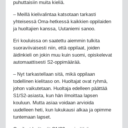
puhuttaisiin muita kieliä.
– Meillä kielivalintaa katsotaan tarkasti
yhteisessä Oma-hetkessä kaikkien oppilaiden
ja huoltajien kanssa, Uutaniemi sanoo.
Eri kouluissa on saatettu aiemmin tulkita
suoraviivaisesti niin, että oppilaat, joiden
äidinkieli on jokin muu kuin suomi, opiskelevat
automaattisesti S2-oppimäärää.
– Nyt tarkastellaan sitä, mikä oppilaan
todellinen kielitaso on. Huoltajat ovat ryhmä,
johon vaikutetaan. Huoltaja edelleen päättää
S1/S2-asiasta, kun hän ilmoittaa lapsen
kouluun. Mutta asiaa voidaan arvioida
uudelleen heti, kun lukukausi alkaa ja opimme
tuntemaan lapset.