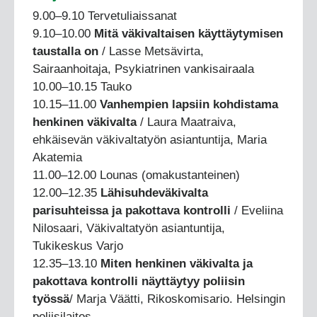
9.00–9.10 Tervetuliaissanat
9.10–10.00
Mitä väkivaltaisen käyttäytymisen
taustalla on
/ Lasse Metsävirta,
Sairaanhoitaja, Psykiatrinen vankisairaala
10.00–10.15 Tauko
10.15–11.00
Vanhempien lapsiin kohdistama
henkinen väkivalta
/ Laura Maatraiva,
ehkäisevän väkivaltatyön asiantuntija, Maria
Akatemia
11.00–12.00 Lounas (omakustanteinen)
12.00–12.35
Lähisuhdeväkivalta
parisuhteissa ja pakottava kontrolli
/ Eveliina
Nilosaari, Väkivaltatyön asiantuntija,
Tukikeskus Varjo
12.35–13.10
Miten henkinen väkivalta ja
pakottava kontrolli näyttäytyy poliisin
työssä
/ Marja Väätti, Rikoskomisario. Helsingin
poliisilaitos