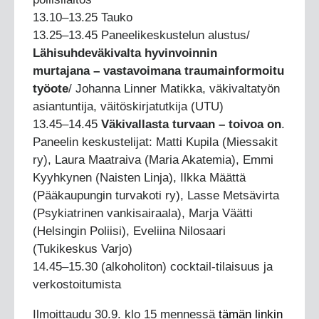
13.10–13.25 Tauko
13.25–13.45 Paneelikeskustelun alustus/
Lähisuhdeväkivalta hyvinvoinnin
murtajana – vastavoimana traumainformoitu
työote
/ Johanna Linner Matikka, väkivaltatyön
asiantuntija, väitöskirjatutkija (UTU)
13.45–14.45
Väkivallasta turvaan – toivoa on
.
Paneelin keskustelijat: Matti Kupila (Miessakit
ry), Laura Maatraiva (Maria Akatemia), Emmi
Kyyhkynen (Naisten Linja), Ilkka Määttä
(Pääkaupungin turvakoti ry), Lasse Metsävirta
(Psykiatrinen vankisairaala), Marja Väätti
(Helsingin Poliisi), Eveliina Nilosaari
(Tukikeskus Varjo)
14.45–15.30 (alkoholiton) cocktail-tilaisuus ja
verkostoitumista
Ilmoittaudu 30.9. klo 15 mennessä
tämän linkin