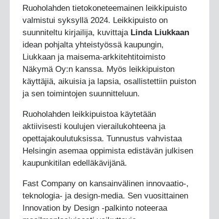
Ruoholahden tietokoneteemainen leikkipuisto
valmistui syksyllä 2024. Leikkipuisto on
suunniteltu kirjailija, kuvittaja
Linda Liukkaan
idean pohjalta yhteistyössä kaupungin,
Liukkaan ja maisema-arkkitehtitoimisto
Näkymä Oy:n kanssa. Myös leikkipuiston
käyttäjiä, aikuisia ja lapsia, osallistettiin puiston
ja sen toimintojen suunnitteluun.
Ruoholahden leikkipuistoa käytetään
aktiivisesti koulujen vierailukohteena ja
opettajakoulutuksissa. Tunnustus vahvistaa
Helsingin asemaa oppimista edistävän julkisen
kaupunkitilan edelläkävijänä.
Fast Company on kansainvälinen innovaatio-,
teknologia- ja design-media. Sen vuosittainen
Innovation by Design -palkinto noteeraa