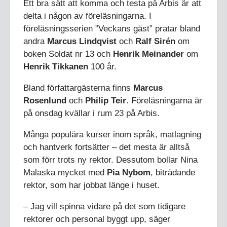
Ett bra sätt att komma och testa på Arbis är att
delta i någon av föreläsningarna. I
föreläsningsserien ”Veckans gäst” pratar bland
andra
Marcus Lindqvist
och
Ralf Sirén
om
boken Soldat nr 13 och
Henrik Meinander
om
Henrik Tikkanen
100 år.
Bland författargästerna finns
Marcus
Rosenlund
och
Philip Teir
. Föreläsningarna är
på onsdag kvällar i rum 23 på Arbis.
Många populära kurser inom språk, matlagning
och hantverk fortsätter – det mesta är alltså
som förr trots ny rektor. Dessutom bollar Nina
Malaska mycket med
Pia Nybom
, biträdande
rektor, som har jobbat länge i huset.
– Jag vill spinna vidare på det som tidigare
rektorer och personal byggt upp, säger