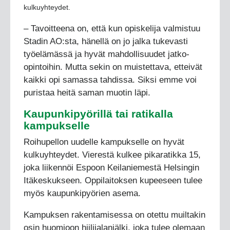
kulkuyhteydet.
– Tavoitteena on, että kun opiskelija valmistuu
Stadin AO:sta, hänellä on jo jalka tukevasti
työelämässä ja hyvät mahdollisuudet jatko-
opintoihin. Mutta sekin on muistettava, etteivät
kaikki opi samassa tahdissa. Siksi emme voi
puristaa heitä saman muotin läpi.
Kaupunkipyörillä tai ratikalla
kampukselle
Roihupellon uudelle kampukselle on hyvät
kulkuyhteydet. Vierestä kulkee pikaratikka 15,
joka liikennöi Espoon Keilaniemestä Helsingin
Itäkeskukseen. Oppilaitoksen kupeeseen tulee
myös kaupunkipyörien asema.
Kampuksen rakentamisessa on otettu muiltakin
osin huomioon hiilijalanjälki, joka tulee olemaan