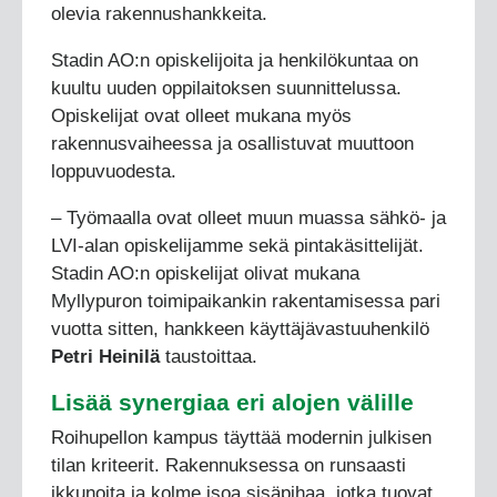
olevia rakennushankkeita.
Stadin AO:n opiskelijoita ja henkilökuntaa on
kuultu uuden oppilaitoksen suunnittelussa.
Opiskelijat ovat olleet mukana myös
rakennusvaiheessa ja osallistuvat muuttoon
loppuvuodesta.
– Työmaalla ovat olleet muun muassa sähkö- ja
LVI-alan opiskelijamme sekä pintakäsittelijät.
Stadin AO:n opiskelijat olivat mukana
Myllypuron toimipaikankin rakentamisessa pari
vuotta sitten, hankkeen käyttäjävastuuhenkilö
Petri Heinilä
taustoittaa.
Lisää synergiaa eri alojen välille
Roihupellon kampus täyttää modernin julkisen
tilan kriteerit. Rakennuksessa on runsaasti
ikkunoita ja kolme isoa sisäpihaa, jotka tuovat