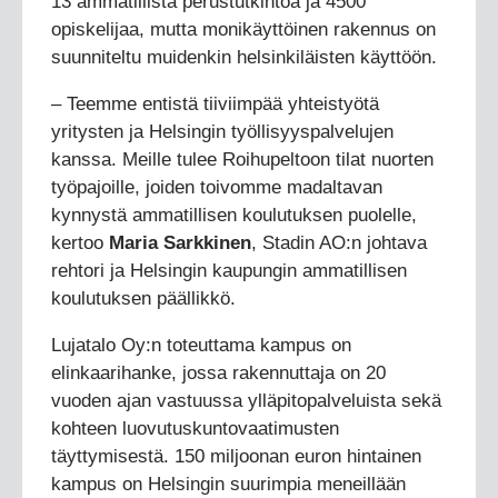
13 ammatillista perustutkintoa ja 4500
opiskelijaa, mutta monikäyttöinen rakennus on
suunniteltu muidenkin helsinkiläisten käyttöön.
– Teemme entistä tiiviimpää yhteistyötä
yritysten ja Helsingin työllisyyspalvelujen
kanssa. Meille tulee Roihupeltoon tilat nuorten
työpajoille, joiden toivomme madaltavan
kynnystä ammatillisen koulutuksen puolelle,
kertoo
Maria Sarkkinen
, Stadin AO:n johtava
rehtori ja Helsingin kaupungin ammatillisen
koulutuksen päällikkö.
Lujatalo Oy:n toteuttama kampus on
elinkaarihanke, jossa rakennuttaja on 20
vuoden ajan vastuussa ylläpitopalveluista sekä
kohteen luovutuskuntovaatimusten
täyttymisestä. 150 miljoonan euron hintainen
kampus on Helsingin suurimpia meneillään