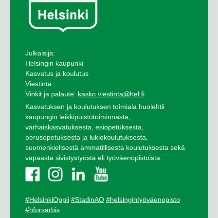
Julkaisija:
Helsingin kaupunki
Kasvatus ja koulutus
Viestintä
Vinkit ja palaute:
kasko.viestinta@hel.fi
Kasvatuksen ja koulutuksen toimiala huolehtii
kaupungin leikkipuistotoiminnasta,
varhaiskasvatuksesta, esiopetuksesta,
perusopetuksesta ja lukiokoulutuksesta,
suomenkielisestä ammatillisesta koulutuksesta sekä
vapaasta sivistystyöstä eli työväenopistoista.
#HelsinkiOppii
#StadinAO
#helsingintyöväenopisto
#hforsarbis