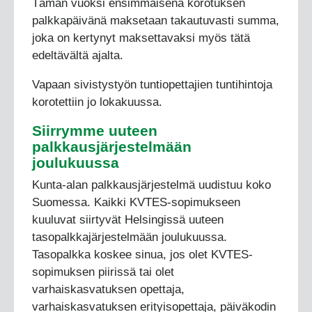
Tämän vuoksi ensimmäisenä korotuksen
palkkapäivänä maksetaan takautuvasti summa,
joka on kertynyt maksettavaksi myös tätä
edeltävältä ajalta.
Vapaan sivistystyön tuntiopettajien tuntihintoja
korotettiin jo lokakuussa.
Siirrymme uuteen
palkkausjärjestelmään
joulukuussa
Kunta-alan palkkausjärjestelmä uudistuu koko
Suomessa. Kaikki KVTES-sopimukseen
kuuluvat siirtyvät Helsingissä uuteen
tasopalkkajärjestelmään joulukuussa.
Tasopalkka koskee sinua, jos olet KVTES-
sopimuksen piirissä tai olet
varhaiskasvatuksen opettaja,
varhaiskasvatuksen erityisopettaja, päiväkodin