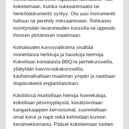
kokeilemaan, kuinka nukkeanimaatio tai
henkilödokumentti syntyy. Ota uusi instrumentti
haltuun tai perehdy miksaamiseen. Rohkaistu
esiintymään lavarunouden kurssilla tai uppoudu
ihmisen piirtämisen maailmaan.
Kotitalouden kurssivalikoima sisältää
monenlaisia herkkuja ja hauskoja teemoja.
Kokeillaan korealaista BBQ:ta perhekursseilla,
yllätytään kasvisruokakursseilla,
kauhamatkaillaan maailman ympäri ja nautitaan
iltapäiväteetä englantilaisittain.
Käsitöissä muotoillaan hienoja huonekaluja,
kokeillaan pitsinnypläystä, kevätsiivotaan
kangaskaappien kerrostumat, suunnitellaan
omat korut ja napit sekä kehitetään kunnon
kesämekkomania. Pääset kokeilemaan tuohen