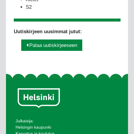
S2
Uutiskirjeen uusimmat jutut:
Palaa uutiskirjeeseen
Julkaisija:
Helsingin kaupunki
Kasvatus ja koulutus