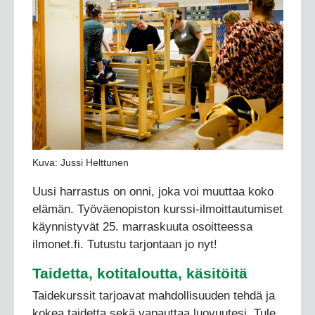
Kuva: Jussi Helttunen
Uusi harrastus on onni, joka voi muuttaa koko
elämän. Työväenopiston kurssi-ilmoittautumiset
käynnistyvät 25. marraskuuta osoitteessa
ilmonet.fi. Tutustu tarjontaan jo nyt!
Taidetta, kotitaloutta, käsitöitä
Taidekurssit tarjoavat mahdollisuuden tehdä ja
kokea taidetta sekä vapauttaa luovuutesi. Tule