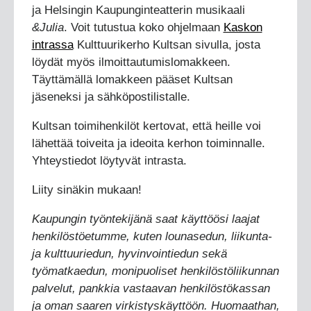
ja Helsingin Kaupunginteatterin musikaali
&Julia
. Voit tutustua koko ohjelmaan
Kaskon
intrassa
Kulttuurikerho Kultsan sivulla, josta
löydät myös ilmoittautumislomakkeen.
Täyttämällä lomakkeen pääset Kultsan
jäseneksi ja sähköpostilistalle.
Kultsan toimihenkilöt kertovat, että heille voi
lähettää toiveita ja ideoita kerhon toiminnalle.
Yhteystiedot löytyvät intrasta.
Liity sinäkin mukaan!
Kaupungin työntekijänä saat käyttöösi laajat
henkilöstöetumme, kuten lounasedun, liikunta-
ja kulttuuriedun, hyvinvointiedun sekä
työmatkaedun, monipuoliset henkilöstöliikunnan
palvelut, pankkia vastaavan henkilöstökassan
ja oman saaren virkistyskäyttöön. Huomaathan,