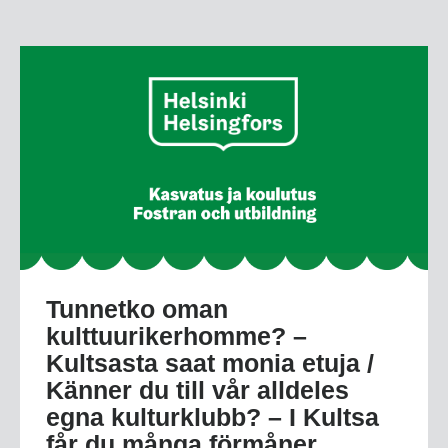
Tunnetko oman
kulttuurikerhomme? –
Kultsasta saat monia etuja /
Känner du till vår alldeles
egna kulturklubb? – I Kultsa
får du många förmåner