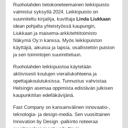
Ruoholahden tietokoneteemainen leikkipuisto
valmistui syksyllä 2024. Leikkipuisto on
suunniteltu kirjailija, kuvittaja
Linda Liukkaan
idean pohjalta yhteistyössä kaupungin,
Liukkaan ja maisema-arkkitehtitoimisto
Näkymä Oy:n kanssa. Myös leikkipuiston
käyttäjiä, aikuisia ja lapsia, osallistettiin puiston
ja sen toimintojen suunnitteluun.
Ruoholahden leikkipuistoa käytetään
aktiivisesti koulujen vierailukohteena ja
opettajakoulutuksissa. Tunnustus vahvistaa
Helsingin asemaa oppimista edistävän julkisen
kaupunkitilan edelläkävijänä.
Fast Company on kansainvälinen innovaatio-,
teknologia- ja design-media. Sen vuosittainen
Innovation by Design -palkinto noteeraa