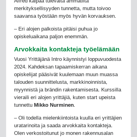
Alfred kaipaa tulevalta ammatilta
merkityksellisyyden tunnetta, mutta toivoo
saavansa työstään myös hyvän korvauksen.
– Eri alojen palkoista pitäisi puhua jo
opiskeluaikana paljon enemmän.
Arvokkaita kontakteja työelämään
Vuosi Yrittäjänä Intro käynnistyi loppuvuodesta
2024. Kahdeksan tapaamiskerran aikana
opiskelijat pääsivät kuulemaan muun muassa
talouden suunnittelusta, markkinoinnista,
myynnistä ja brändin rakentamisesta. Kurssilla
vieraili eri alojen yrittäjiä, kuten start upeista
tunnettu
Mikko Nurminen
.
– Oli todella mielenkiintoista kuulla eri yrittäjien
uratarinoita ja saada arvokkaita kontakteja.
Olen verkostoitunut jo monen rakennusalan