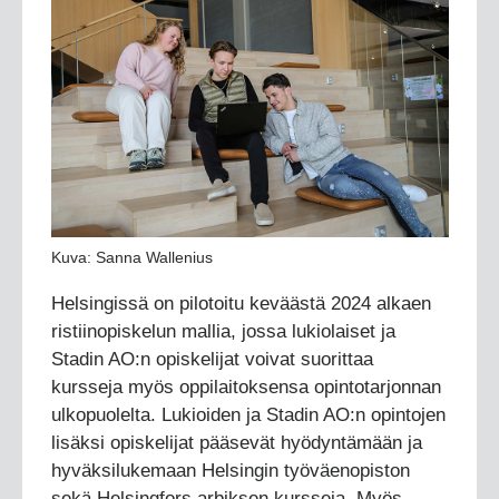
Kuva: Sanna Wallenius
Helsingissä on pilotoitu keväästä 2024 alkaen
ristiinopiskelun mallia, jossa lukiolaiset ja
Stadin AO:n opiskelijat voivat suorittaa
kursseja myös oppilaitoksensa opintotarjonnan
ulkopuolelta. Lukioiden ja Stadin AO:n opintojen
lisäksi opiskelijat pääsevät hyödyntämään ja
hyväksilukemaan Helsingin työväenopiston
sekä Helsingfors arbiksen kursseja. Myös