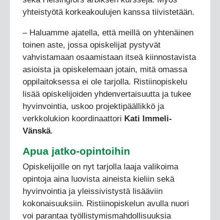
yhteistyötä korkeakoulujen kanssa tiivistetään.
– Haluamme ajatella, että meillä on yhtenäinen
toinen aste, jossa opiskelijat pystyvät
vahvistamaan osaamistaan itseä kiinnostavista
asioista ja opiskelemaan jotain, mitä omassa
oppilaitoksessa ei ole tarjolla. Ristiinopiskelu
lisää opiskelijoiden yhdenvertaisuutta ja tukee
hyvinvointia, uskoo projektipäällikkö ja
verkkolukion koordinaattori
Kati Immeli-
Vänskä
.
Apua jatko-opintoihin
Opiskelijoille on nyt tarjolla laaja valikoima
opintoja aina luovista aineista kieliin sekä
hyvinvointia ja yleissivistystä lisääviin
kokonaisuuksiin. Ristiinopiskelun avulla nuori
voi parantaa työllistymismahdollisuuksia