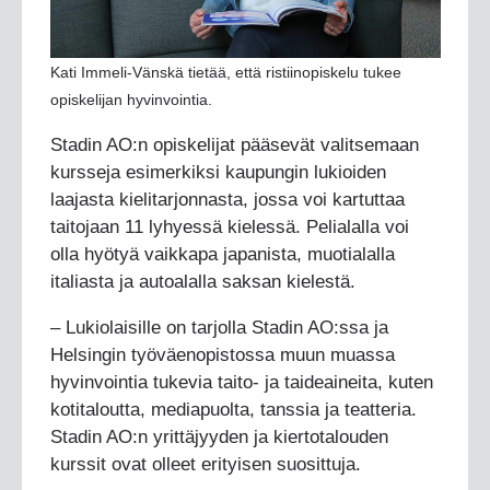
Kati Immeli-Vänskä tietää, että ristiinopiskelu tukee
opiskelijan hyvinvointia.
Stadin AO:n opiskelijat pääsevät valitsemaan
kursseja esimerkiksi kaupungin lukioiden
laajasta kielitarjonnasta, jossa voi kartuttaa
taitojaan 11 lyhyessä kielessä. Pelialalla voi
olla hyötyä vaikkapa japanista, muotialalla
italiasta ja autoalalla saksan kielestä.
– Lukiolaisille on tarjolla Stadin AO:ssa ja
Helsingin työväenopistossa muun muassa
hyvinvointia tukevia taito- ja taideaineita, kuten
kotitaloutta, mediapuolta, tanssia ja teatteria.
Stadin AO:n yrittäjyyden ja kiertotalouden
kurssit ovat olleet erityisen suosittuja.