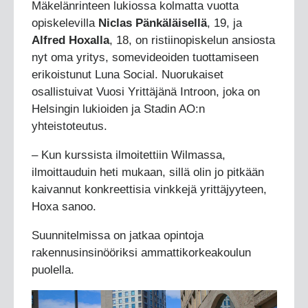
Mäkelänrinteen lukiossa kolmatta vuotta
opiskelevilla
Niclas Pänkäläisellä
, 19, ja
Alfred Hoxalla
, 18, on ristiinopiskelun ansiosta
nyt oma yritys, somevideoiden tuottamiseen
erikoistunut Luna Social. Nuorukaiset
osallistuivat Vuosi Yrittäjänä Introon, joka on
Helsingin lukioiden ja Stadin AO:n
yhteistoteutus.
– Kun kurssista ilmoitettiin Wilmassa,
ilmoittauduin heti mukaan, sillä olin jo pitkään
kaivannut konkreettisia vinkkejä yrittäjyyteen,
Hoxa sanoo.
Suunnitelmissa on jatkaa opintoja
rakennusinsinööriksi ammattikorkeakoulun
puolella.