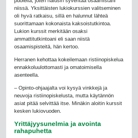
puolella, joten halusin syventää osaamistani
niissä. Yksittäisten lukiokurssien valitseminen
oli hyvä ratkaisu, sillä en halunnut lähteä
suorittamaan kokonaista kaksoistutkintoa.
Lukion kurssit merkitään osaksi
ammattitutkintoani eli saan niistä
osaamispisteitä, hän kertoo.
Herranen kehottaa kokeilemaan ristiinopiskelua
ennakkoluulottomasti ja omatoimisella
asenteella.
– Opinto-ohjaajalta voi kysyä vinkkejä ja
neuvoja ristiinopiskelusta, mutta käytännön
asiat pitää selvittää itse. Minäkin aloitin kurssit
kesken lukiovuoden.
Yrittäjyysunelmia ja avointa
rahapuhetta