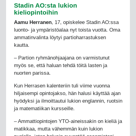
Stadin AO:sta lukion
kieliopintoihin
Aamu Herranen
, 17, opiskelee Stadin AO:ssa
luonto- ja ympäristöalaa nyt toista vuotta. Oma
ammatinvalinta löytyi partioharrastuksen
kautta.
– Partion ryhmänohjaajana on varmistunut
myös se, että haluan tehdä töitä lasten ja
nuorten parissa.
Kun Herrasen kalenteriin tuli viime vuonna
hiljaisempi opintojakso, hän halusi käyttää ajan
hyödyksi ja ilmoittautui lukion englannin, ruotsin
ja matematiikan kursseille.
– Ammattiopintojen YTO-aineissakin on kieliä ja
matikkaa, mutta vähemmän kuin lukion