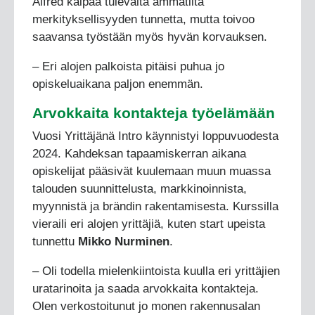
Alfred kaipaa tulevalta ammatilta
merkityksellisyyden tunnetta, mutta toivoo
saavansa työstään myös hyvän korvauksen.
– Eri alojen palkoista pitäisi puhua jo
opiskeluaikana paljon enemmän.
Arvokkaita kontakteja työelämään
Vuosi Yrittäjänä Intro käynnistyi loppuvuodesta
2024. Kahdeksan tapaamiskerran aikana
opiskelijat pääsivät kuulemaan muun muassa
talouden suunnittelusta, markkinoinnista,
myynnistä ja brändin rakentamisesta. Kurssilla
vieraili eri alojen yrittäjiä, kuten start upeista
tunnettu
Mikko Nurminen
.
– Oli todella mielenkiintoista kuulla eri yrittäjien
uratarinoita ja saada arvokkaita kontakteja.
Olen verkostoitunut jo monen rakennusalan