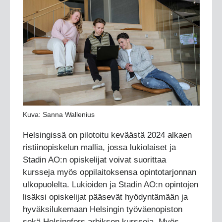
Kuva: Sanna Wallenius
Helsingissä on pilotoitu keväästä 2024 alkaen
ristiinopiskelun mallia, jossa lukiolaiset ja
Stadin AO:n opiskelijat voivat suorittaa
kursseja myös oppilaitoksensa opintotarjonnan
ulkopuolelta. Lukioiden ja Stadin AO:n opintojen
lisäksi opiskelijat pääsevät hyödyntämään ja
hyväksilukemaan Helsingin työväenopiston
sekä Helsingfors arbiksen kursseja. Myös