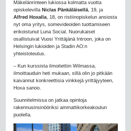
Mäkelänrinteen lukiossa kolmatta vuotta
opiskelevilla
Niclas Pänkäläisellä
, 19, ja
Alfred Hoxalla
, 18, on ristiinopiskelun ansiosta
nyt oma yritys, somevideoiden tuottamiseen
erikoistunut Luna Social. Nuorukaiset
osallistuivat Vuosi Yrittäjänä Introon, joka on
Helsingin lukioiden ja Stadin AO:n
yhteistoteutus.
– Kun kurssista ilmoitettiin Wilmassa,
ilmoittauduin heti mukaan, sillä olin jo pitkään
kaivannut konkreettisia vinkkejä yrittäjyyteen,
Hoxa sanoo.
Suunnitelmissa on jatkaa opintoja
rakennusinsinööriksi ammattikorkeakoulun
puolella.