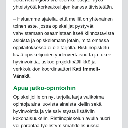
yhteistyötä korkeakoulujen kanssa tiivistetään.
– Haluamme ajatella, että meillä on yhtenäinen
toinen aste, jossa opiskelijat pystyvät
vahvistamaan osaamistaan itseä kiinnostavista
asioista ja opiskelemaan jotain, mitä omassa
oppilaitoksessa ei ole tarjolla. Ristiinopiskelu
lisää opiskelijoiden yhdenvertaisuutta ja tukee
hyvinvointia, uskoo projektipäällikkö ja
verkkolukion koordinaattori
Kati Immeli-
Vänskä
.
Apua jatko-opintoihin
Opiskelijoille on nyt tarjolla laaja valikoima
opintoja aina luovista aineista kieliin sekä
hyvinvointia ja yleissivistystä lisääviin
kokonaisuuksiin. Ristiinopiskelun avulla nuori
voi parantaa työllistymismahdollisuuksia