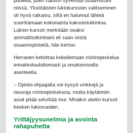
puolella, joten halusin syventää osaamistani
niissä. Yksittäisten lukiokurssien valitseminen
oli hyvä ratkaisu, sillä en halunnut lähteä
suorittamaan kokonaista kaksoistutkintoa.
Lukion kurssit merkitään osaksi
ammattitutkintoani eli saan niistä
osaamispisteitä, hän kertoo.
Herranen kehottaa kokeilemaan ristiinopiskelua
ennakkoluulottomasti ja omatoimisella
asenteella.
– Opinto-ohjaajalta voi kysyä vinkkejä ja
neuvoja ristiinopiskelusta, mutta käytännön
asiat pitää selvittää itse. Minäkin aloitin kurssit
kesken lukiovuoden.
Yrittäjyysunelmia ja avointa
rahapuhetta