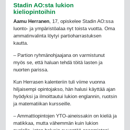
Stadin AO:sta lukion
kieliopintoihin
Aamu Herranen
, 17, opiskelee Stadin AO:ssa
luonto- ja ympäristöalaa nyt toista vuotta. Oma
ammatinvalinta löytyi partioharrastuksen
kautta.
– Partion ryhmänohjaajana on varmistunut
myös se, että haluan tehdä töitä lasten ja
nuorten parissa.
Kun Herrasen kalenteriin tuli viime vuonna
hiljaisempi opintojakso, hän halusi käyttää ajan
hyödyksi ja ilmoittautui lukion englannin, ruotsin
ja matematiikan kursseille.
– Ammattiopintojen YTO-aineissakin on kieliä ja
matikkaa, mutta vähemmän kuin lukion