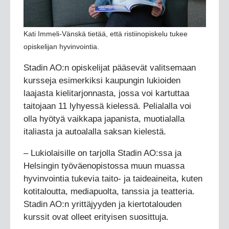
Kati Immeli-Vänskä tietää, että ristiinopiskelu tukee
opiskelijan hyvinvointia.
Stadin AO:n opiskelijat pääsevät valitsemaan
kursseja esimerkiksi kaupungin lukioiden
laajasta kielitarjonnasta, jossa voi kartuttaa
taitojaan 11 lyhyessä kielessä. Pelialalla voi
olla hyötyä vaikkapa japanista, muotialalla
italiasta ja autoalalla saksan kielestä.
– Lukiolaisille on tarjolla Stadin AO:ssa ja
Helsingin työväenopistossa muun muassa
hyvinvointia tukevia taito- ja taideaineita, kuten
kotitaloutta, mediapuolta, tanssia ja teatteria.
Stadin AO:n yrittäjyyden ja kiertotalouden
kurssit ovat olleet erityisen suosittuja.