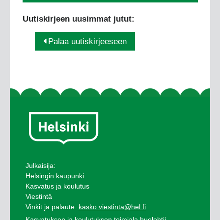
Uutiskirjeen uusimmat jutut:
Palaa uutiskirjeeseen
Julkaisija:
Helsingin kaupunki
Kasvatus ja koulutus
Viestintä
Vinkit ja palaute:
kasko.viestinta@hel.fi
Kasvatuksen ja koulutuksen toimiala huolehtii