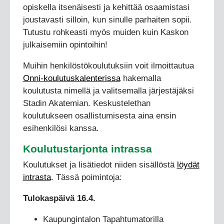
opiskella itsenäisesti ja kehittää osaamistasi
joustavasti silloin, kun sinulle parhaiten sopii.
Tutustu rohkeasti myös muiden kuin Kaskon
julkaisemiin opintoihin!
Muihin henkilöstökoulutuksiin voit ilmoittautua
Onni-koulutuskalenterissa
hakemalla
koulutusta nimellä ja valitsemalla järjestäjäksi
Stadin Akatemian. Keskustelethan
koulutukseen osallistumisesta aina ensin
esihenkilösi kanssa.
Koulutustarjonta intrassa
Koulutukset ja lisätiedot niiden sisällöstä
löydät
intrasta
. Tässä poimintoja:
Tulokaspäivä 16.4.
Kaupungintalon Tapahtumatorilla