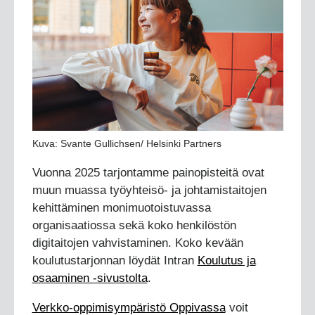
Kuva: Svante Gullichsen/ Helsinki Partners
Vuonna 2025 tarjontamme painopisteitä ovat
muun muassa työyhteisö- ja johtamistaitojen
kehittäminen monimuotoistuvassa
organisaatiossa sekä koko henkilöstön
digitaitojen vahvistaminen. Koko kevään
koulutustarjonnan löydät Intran
Koulutus ja
osaaminen -sivustolta
.
Verkko-oppimisympäristö Oppivassa
voit