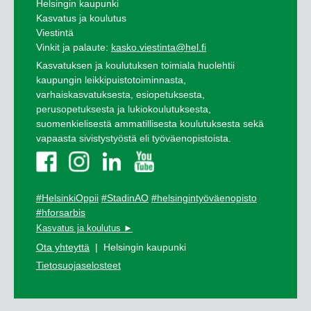
Helsingin kaupunki
Kasvatus ja koulutus
Viestintä
Vinkit ja palaute:
kasko.viestinta@hel.fi
Kasvatuksen ja koulutuksen toimiala huolehtii
kaupungin leikkipuistotoiminnasta,
varhaiskasvatuksesta, esiopetuksesta,
perusopetuksesta ja lukiokoulutuksesta,
suomenkielisestä ammatillisesta koulutuksesta sekä
vapaasta sivistystyöstä eli työväenopistoista.
#HelsinkiOppii
#StadinAO
#helsingintyöväenopisto
#hforsarbis
Kasvatus ja koulutus ►
Ota yhteyttä
| Helsingin kaupunki
Tietosuojaselosteet