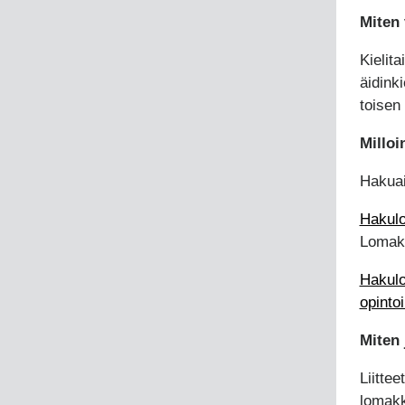
Miten 
Kielit
äidinki
toisen
Milloi
Hakuai
Hakulo
Lomake
Hakulo
opintoi
Miten 
Liittee
lomakk