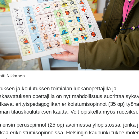
ntti Nikkanen
uksen ja koulutuksen toimialan luokanopettajilla ja
skasvatuksen opettajilla on nyt mahdollisuus suorittaa syksy
lkavat erityispedagogiikan erikoistumisopinnot (35 op) työna
man tilauskoulutuksen kautta. Voit opiskella myös ruotsiksi.
a ensin perusopinnot (25 op) avoimessa yliopistossa, jonka 
atkaa erikoistumisopinnoissa. Helsingin kaupunki tukee mole