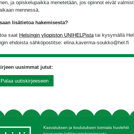
inen, ja opiskelupaikka menetetään, jos opinnot eivät valmis
aikaan mennessä.
saan lisätietoa hakemisesta?
etoa saat
Helsingin yliopiston UNIHELPista
tai kysymällä Hel
gin ehdoista sähköpostitse: elina.kaverma-soukko@hel.fi
irjeen uusimmat jutut:
Palaa uutiskirjeeseen
Kasvatuksen ja koulutuksen toimiala huolehtii
kaupungin leikkipuistotoiminnasta,