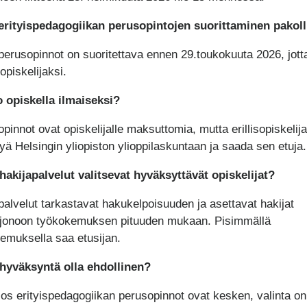
rityispedagogiikan perusopintojen suorittaminen pakoll
 perusopinnot on suoritettava ennen 29.toukokuuta 2026, jotta
opiskelijaksi.
 opiskella ilmaiseksi?
opinnot ovat opiskelijalle maksuttomia, mutta erillisopiskelija
ttyä Helsingin yliopiston ylioppilaskuntaan ja saada sen etuja.
hakijapalvelut valitsevat hyväksyttävät opiskelijat?
palvelut tarkastavat hakukelpoisuuden ja asettavat hakijat
ajonoon työkokemuksen pituuden mukaan. Pisimmällä
emuksella saa etusijan.
hyväksyntä olla ehdollinen?
 jos erityispedagogiikan perusopinnot ovat kesken, valinta on