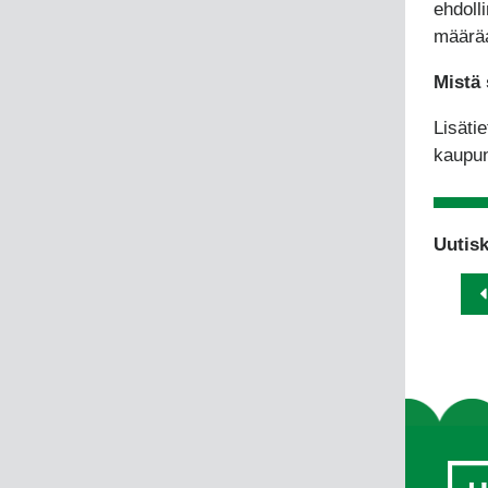
ehdoll
määrä
Mistä 
Lisäti
kaupun
Uutisk