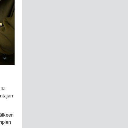
llä
ntajan
jälkeen
mpien