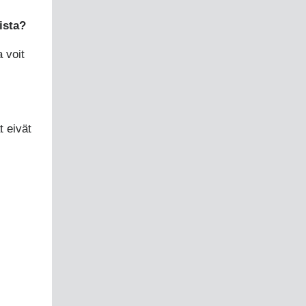
ista?
 voit
t eivät