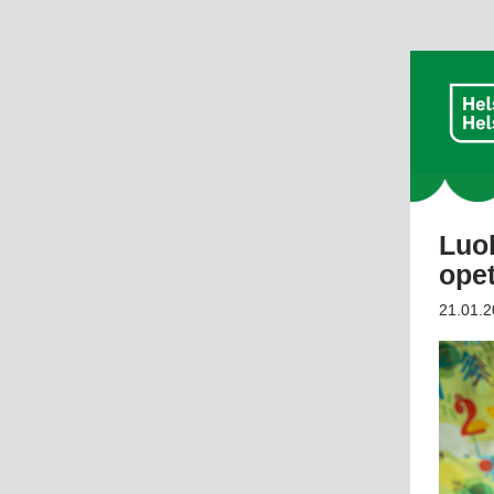
Luok
opet
21.01.2