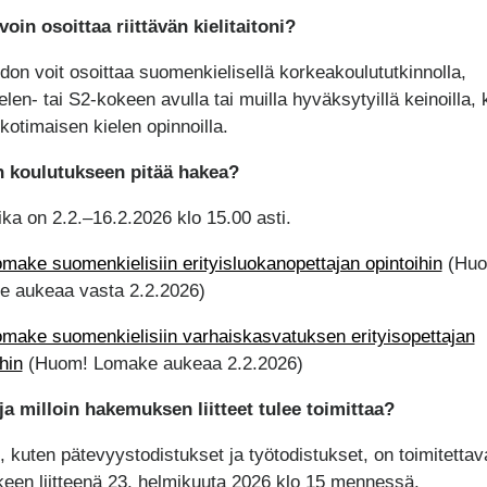
voin osoittaa riittävän kielitaitoni?
aidon voit osoittaa suomenkielisellä korkeakoulututkinnolla,
elen- tai S2-kokeen avulla tai muilla hyväksytyillä keinoilla, 
 kotimaisen kielen opinnoilla.
n koulutukseen pitää hakea?
ka on 2.2.–16.2.2026 klo 15.00 asti.
make suomenkielisiin erityisluokanopettajan opintoihin
(Huo
 aukeaa vasta 2.2.2026)
make suomenkielisiin varhaiskasvatuksen erityisopettajan
hin
(Huom! Lomake aukeaa 2.2.2026)
ja milloin hakemuksen liitteet tulee toimittaa?
t, kuten pätevyystodistukset ja työtodistukset, on toimitettav
een liitteenä 23. helmikuuta 2026 klo 15 mennessä.