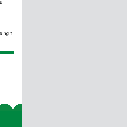
tu
singin