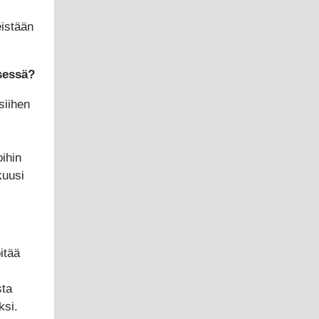
eistään
sessä?
siihen
ihin
kuusi
itää
sta
ksi.