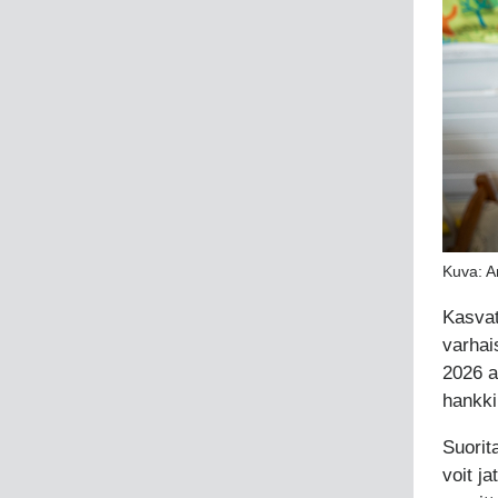
Kuva: A
Kasvat
varhai
2026 a
hankki
Suorit
voit j