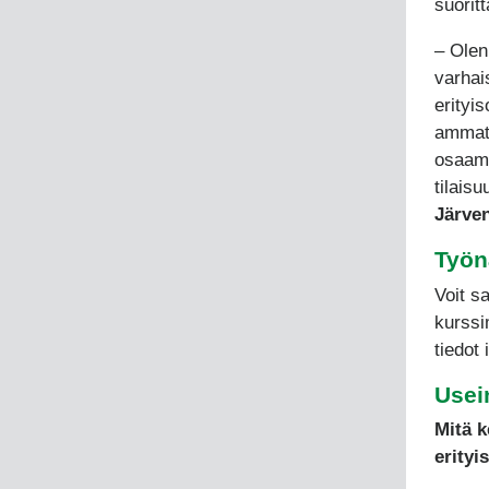
suorit
– Olen 
varhai
erityi
ammati
osaami
tilaisu
Järven
Työn
Voit s
kurssi
tiedot 
Usei
Mitä k
erityi