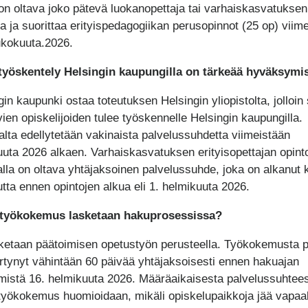
on oltava joko pätevä luokanopettaja tai varhaiskasvatuksen
ja ja suorittaa erityispedagogiikan perusopinnot (25 op) viim
ukokuuta.2026.
työskentely Helsingin kaupungilla on tärkeää hyväksymi
in kaupunki ostaa toteutuksen Helsingin yliopistolta, jolloin 
vien opiskelijoiden tulee työskennelle Helsingin kaupungilla.
lta edellytetään vakinaista palvelussuhdetta viimeistään
uuta 2026 alkaen. Varhaiskasvatuksen erityisopettajan opinto
lla on oltava yhtäjaksoinen palvelussuhde, joka on alkanut 
tta ennen opintojen alkua eli 1. helmikuuta 2026.
 työkokemus lasketaan hakuprosessissa?
ketaan päätoimisen opetustyön perusteella. Työkokemusta p
ertynyt vähintään 60 päivää yhtäjaksoisesti ennen hakuajan
mistä 16. helmikuuta 2026. Määräaikaisesta palvelussuhtee
työkokemus huomioidaan, mikäli opiskelupaikkoja jää vapaa