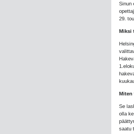
Sinun 
opetta
29. to
Miksi 
Helsing
valitta
Hakeva
1.elok
hakeva
kuukau
Miten
Se las
olla k
päätty
saatu 