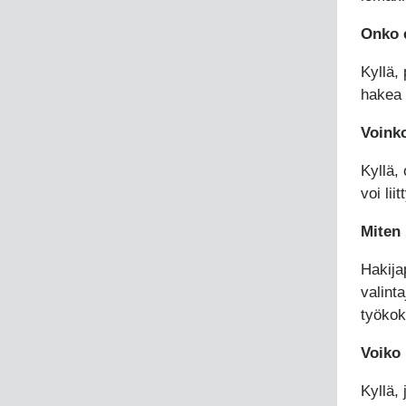
Onko e
Kyllä,
hakea 
Voinko
Kyllä, 
voi lii
Miten 
Hakija
valint
työkok
Voiko 
Kyllä,