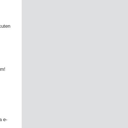
kuten
m!
a e-