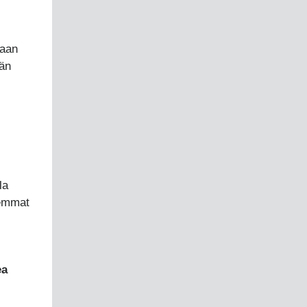
taan
dän
la
kemmat
ea