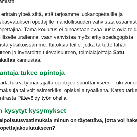
tamista.
erittäin ylpeä siitä, että tarjoamme luokanopettajille ja
skasvatuksen opettajille mahdollisuuden vahvistaa osaamis
sopettajina. Tämä koulutus ei ainoastaan avaa uusia ovia tei
lliselle urallenne, vaan vahvistaa myös erityispedagogista
sta yksiköissämme. Kiitoksia teille, jotka tartutte tähän
uteen ja investoitte tulevaisuuteen, toimialajohtaja
Satu
kallas
kannustaa.
antaja tukee opintoja
aada tukea työnantajalta opintojen suorittamiseen. Tuki voi ol
maksuja tai voit esimerkiksi opiskella työaikana. Katso tar
intrasta
Pätevöidy työn ohella
.
n kysytyt kysymykset
elpoisuusvaatimuksia minun on täytettävä, jotta voi hak
sopettajakoulutukseen?