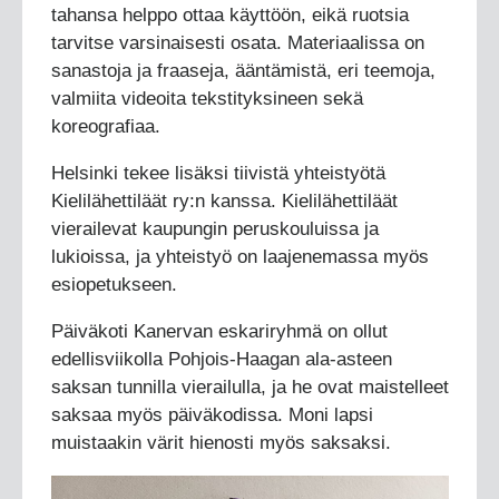
tahansa helppo ottaa käyttöön, eikä ruotsia
tarvitse varsinaisesti osata. Materiaalissa on
sanastoja ja fraaseja, ääntämistä, eri teemoja,
valmiita videoita tekstityksineen sekä
koreografiaa.
Helsinki tekee lisäksi tiivistä yhteistyötä
Kielilähettiläät ry:n kanssa. Kielilähettiläät
vierailevat kaupungin peruskouluissa ja
lukioissa, ja yhteistyö on laajenemassa myös
esiopetukseen.
Päiväkoti Kanervan eskariryhmä on ollut
edellisviikolla Pohjois-Haagan ala-asteen
saksan tunnilla vierailulla, ja he ovat maistelleet
saksaa myös päiväkodissa. Moni lapsi
muistaakin värit hienosti myös saksaksi.