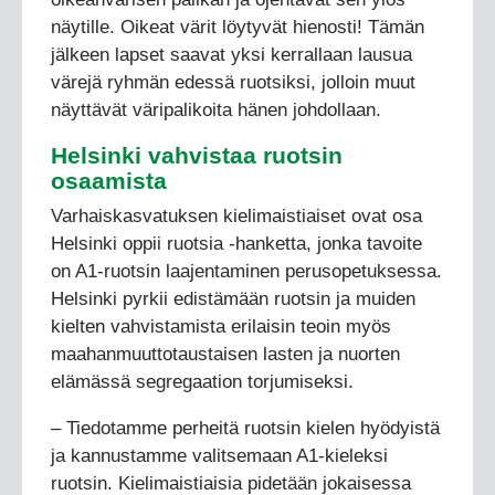
näytille. Oikeat värit löytyvät hienosti! Tämän
jälkeen lapset saavat yksi kerrallaan lausua
värejä ryhmän edessä ruotsiksi, jolloin muut
näyttävät väripalikoita hänen johdollaan.
Helsinki vahvistaa ruotsin
osaamista
Varhaiskasvatuksen kielimaistiaiset ovat osa
Helsinki oppii ruotsia -hanketta, jonka tavoite
on A1-ruotsin laajentaminen perusopetuksessa.
Helsinki pyrkii edistämään ruotsin ja muiden
kielten vahvistamista erilaisin teoin myös
maahanmuuttotaustaisen lasten ja nuorten
elämässä segregaation torjumiseksi.
– Tiedotamme perheitä ruotsin kielen hyödyistä
ja kannustamme valitsemaan A1-kieleksi
ruotsin. Kielimaistiaisia pidetään jokaisessa