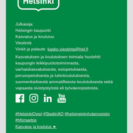
Julkaisija:
Helsingin kaupunki
Kasvatus ja koulutus
Viestintä
Vinkit ja palaute:
kasko.viestinta@hel.fi
Kasvatuksen ja koulutuksen toimiala huolehtii
kaupungin leikkipuistotoiminnasta,
varhaiskasvatuksesta, esiopetuksesta,
perusopetuksesta ja lukiokoulutuksesta,
suomenkielisestä ammatillisesta koulutuksesta sekä
vapaasta sivistystyöstä eli työväenopistoista.
#HelsinkiOppii
#StadinAO
#helsingintyöväenopisto
#hforsarbis
Kasvatus ja koulutus ►