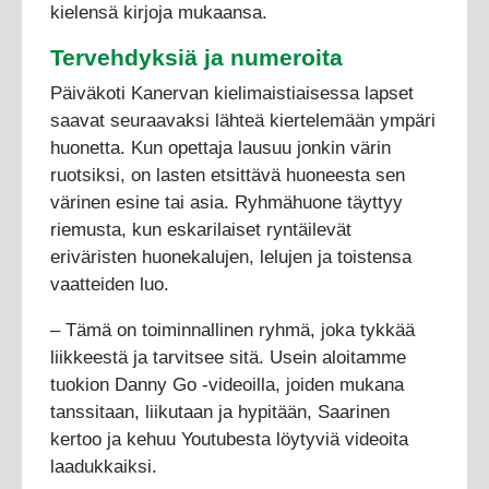
kielensä kirjoja mukaansa.
Tervehdyksiä ja numeroita
Päiväkoti Kanervan kielimaistiaisessa lapset
saavat seuraavaksi lähteä kiertelemään ympäri
huonetta. Kun opettaja lausuu jonkin värin
ruotsiksi, on lasten etsittävä huoneesta sen
värinen esine tai asia. Ryhmähuone täyttyy
riemusta, kun eskarilaiset ryntäilevät
eriväristen huonekalujen, lelujen ja toistensa
vaatteiden luo.
– Tämä on toiminnallinen ryhmä, joka tykkää
liikkeestä ja tarvitsee sitä. Usein aloitamme
tuokion Danny Go -videoilla, joiden mukana
tanssitaan, liikutaan ja hypitään, Saarinen
kertoo ja kehuu Youtubesta löytyviä videoita
laadukkaiksi.