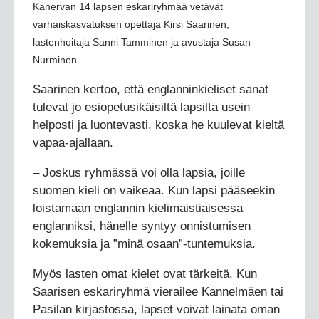
Kanervan 14 lapsen eskariryhmää vetävät
varhaiskasvatuksen opettaja Kirsi Saarinen,
lastenhoitaja Sanni Tamminen ja avustaja Susan
Nurminen.
Saarinen kertoo, että englanninkieliset sanat
tulevat jo esiopetusikäisiltä lapsilta usein
helposti ja luontevasti, koska he kuulevat kieltä
vapaa-ajallaan.
– Joskus ryhmässä voi olla lapsia, joille
suomen kieli on vaikeaa. Kun lapsi pääseekin
loistamaan englannin kielimaistiaisessa
englanniksi, hänelle syntyy onnistumisen
kokemuksia ja ”minä osaan”-tuntemuksia.
Myös lasten omat kielet ovat tärkeitä. Kun
Saarisen eskariryhmä vierailee Kannelmäen tai
Pasilan kirjastossa, lapset voivat lainata oman