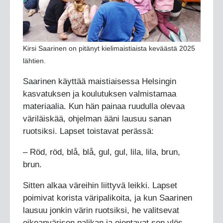
Kirsi Saarinen on pitänyt kielimaistiaista keväästä 2025
lähtien.
Saarinen käyttää maistiaisessa Helsingin
kasvatuksen ja koulutuksen valmistamaa
materiaalia. Kun hän painaa ruudulla olevaa
väriläiskää, ohjelman ääni lausuu sanan
ruotsiksi. Lapset toistavat perässä:
– Röd, röd, blå, blå, gul, gul, lila, lila, brun,
brun.
Sitten alkaa väreihin liittyvä leikki. Lapset
poimivat korista väripalikoita, ja kun Saarinen
lausuu jonkin värin ruotsiksi, he valitsevat
oikeanvärisen palikan ja ojentavat sen ylös