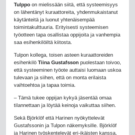
Tulppo
on mielissään siitä, että systeemisyys
on lähentänyt kuraattoreita, yhdenmukaistanut
käytänteitä ja luonut yhtenäisempää
toimintakulttuuria. Erityisesti systeemisen
työotteen tapa osallistaa oppijoita ja vanhempia
saa esihenkilöiltä kiitosta.
Tulpon kollega, toisen asteen kuraattoreiden
esihenkilö
Tiina Gustafsson
puolestaan toivoo,
että systeeminen työote auttaisi luomaan uskoa
tulevaan ja siihen, että on monta erilaista
vaihtoehtoa ja tapaa toimia.
– Tämä tukee oppijan kykyä jäsentää omaa
tilannettaan ja löytää keinoja vaikuttaa siihen.
Sekä Björklöf että Harinen nyökyttelevät
Gustafssonin ja Tulpon näkemyksille. Björklöf
ja Harinen työskentelevät eri-ikäisten kanssa,