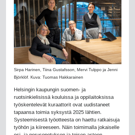
Sirpa Harinen, Tiina Gustafsson, Mervi Tulppo ja Jenni
Björklöf. Kuva: Tuomas Hakkarainen
Helsingin kaupungin suomen- ja
ruotsinkielisissä kouluissa ja oppilaitoksissa
työskentelevät kuraattorit ovat uudistaneet
tapaansa toimia syksystä 2025 lähtien.
Systeemisestä työotteesta on haettu ratkaisuja
työhön ja kiireeseen. Näin toimimalla jokaiselle
esi- ja perusopetuksen ja toisen asteen