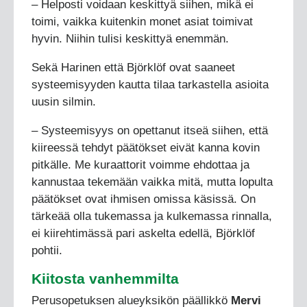
– Helposti voidaan keskittyä siihen, mikä ei
toimi, vaikka kuitenkin monet asiat toimivat
hyvin. Niihin tulisi keskittyä enemmän.
Sekä Harinen että Björklöf ovat saaneet
systeemisyyden kautta tilaa tarkastella asioita
uusin silmin.
– Systeemisyys on opettanut itseä siihen, että
kiireessä tehdyt päätökset eivät kanna kovin
pitkälle. Me kuraattorit voimme ehdottaa ja
kannustaa tekemään vaikka mitä, mutta lopulta
päätökset ovat ihmisen omissa käsissä. On
tärkeää olla tukemassa ja kulkemassa rinnalla,
ei kiirehtimässä pari askelta edellä, Björklöf
pohtii.
Kiitosta vanhemmilta
Perusopetuksen alueyksikön päällikkö
Mervi