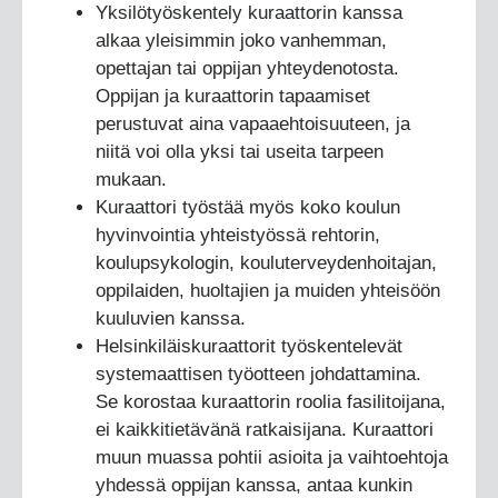
Yksilötyöskentely kuraattorin kanssa
alkaa yleisimmin joko vanhemman,
opettajan tai oppijan yhteydenotosta.
Oppijan ja kuraattorin tapaamiset
perustuvat aina vapaaehtoisuuteen, ja
niitä voi olla yksi tai useita tarpeen
mukaan.
Kuraattori työstää myös koko koulun
hyvinvointia yhteistyössä rehtorin,
koulupsykologin, kouluterveydenhoitajan,
oppilaiden, huoltajien ja muiden yhteisöön
kuuluvien kanssa.
Helsinkiläiskuraattorit työskentelevät
systemaattisen työotteen johdattamina.
Se korostaa kuraattorin roolia fasilitoijana,
ei kaikkitietävänä ratkaisijana. Kuraattori
muun muassa pohtii asioita ja vaihtoehtoja
yhdessä oppijan kanssa, antaa kunkin