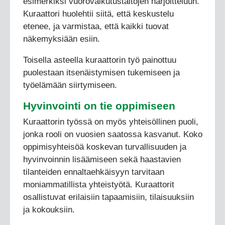
esimerkiksi vuorovaikutustaitojen harjoitteluun.
Kuraattori huolehtii siitä, että keskustelu
etenee, ja varmistaa, että kaikki tuovat
näkemyksiään esiin.
Toisella asteella kuraattorin työ painottuu
puolestaan itsenäistymisen tukemiseen ja
työelämään siirtymiseen.
Hyvinvointi on tie oppimiseen
Kuraattorin työssä on myös yhteisöllinen puoli,
jonka rooli on vuosien saatossa kasvanut. Koko
oppimisyhteisöä koskevan turvallisuuden ja
hyvinvoinnin lisäämiseen sekä haastavien
tilanteiden ennaltaehkäisyyn tarvitaan
moniammatillista yhteistyötä. Kuraattorit
osallistuvat erilaisiin tapaamisiin, tilaisuuksiin
ja kokouksiin.