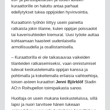
kuraattorille on haluttu antaa parhaat
edellytykset tukea oppijoiden hyvinvointia.
Kuraattorin työhön liittyy usein painetta
ratkaista jokin tilanne, kuten oppijan poissaolot
tai kaverisuhteiden kiemurat. Uusi työote auttaa
kohtaamaan haasteet uudenlaisella
armollisuudella ja osallistamisella.
– Kuraattorilla ei ole taikasauvaa vaikeiden
tilanteiden ratkaisemiseksi, vaan onnistumiset
tulevat keskustelemalla oppijan kanssa ja
pohtimalla ja kokeilemalla erilaisia vaihtoehtoja,
toisen asteen kuraattori
Jenni Björklöf
Stadin
AO:n Roihupellon toimipaikasta sanoo.
Huoltaja on usein mukana keskusteluissa, sillä
lapsi ja nuori tarvitsee hänen tukeaan