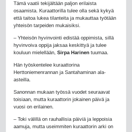
Tämä vaatii tekijältään paljon erilaista
osaamista. Kuraattorilla tulee olla sekä kykyä
että taitoa lukea tilanteita ja mukauttaa työtään
yhteisön tarpeiden mukaisiksi.
– Yhteisön hyvinvointi edistää oppimista, sillä
hyvinvoiva oppija jaksaa keskittyä ja tulee
kouluun mielellään,
Sirpa Harinen
tuumaa.
Hän työskentelee kuraattorina
Herttoniemenrannan ja Santahaminan ala-
asteilla.
Sanonnan mukaan työssä vuodet seuraavat
toisiaan, mutta kuraattorin jokainen päivä ja
vuosi on erilainen.
– Toki välillä on rauhallisia päiviä ja leppoisia
aamuja, mutta useimmiten kuraattorin arki on