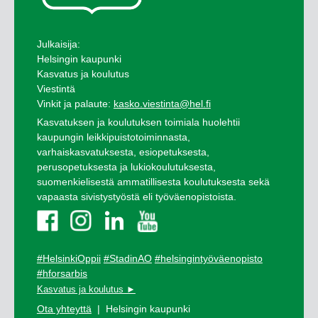
Julkaisija:
Helsingin kaupunki
Kasvatus ja koulutus
Viestintä
Vinkit ja palaute:
kasko.viestinta@hel.fi
Kasvatuksen ja koulutuksen toimiala huolehtii
kaupungin leikkipuistotoiminnasta,
varhaiskasvatuksesta, esiopetuksesta,
perusopetuksesta ja lukiokoulutuksesta,
suomenkielisestä ammatillisesta koulutuksesta sekä
vapaasta sivistystyöstä eli työväenopistoista.
#HelsinkiOppii
#StadinAO
#helsingintyöväenopisto
#hforsarbis
Kasvatus ja koulutus ►
Ota yhteyttä
| Helsingin kaupunki