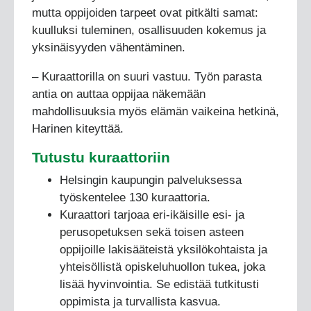
mutta oppijoiden tarpeet ovat pitkälti samat:
kuulluksi tuleminen, osallisuuden kokemus ja
yksinäisyyden vähentäminen.
– Kuraattorilla on suuri vastuu. Työn parasta
antia on auttaa oppijaa näkemään
mahdollisuuksia myös elämän vaikeina hetkinä,
Harinen kiteyttää.
Tutustu kuraattoriin
Helsingin kaupungin palveluksessa
työskentelee 130 kuraattoria.
Kuraattori tarjoaa eri-ikäisille esi- ja
perusopetuksen sekä toisen asteen
oppijoille lakisääteistä yksilökohtaista ja
yhteisöllistä opiskeluhuollon tukea, joka
lisää hyvinvointia. Se edistää tutkitusti
oppimista ja turvallista kasvua.