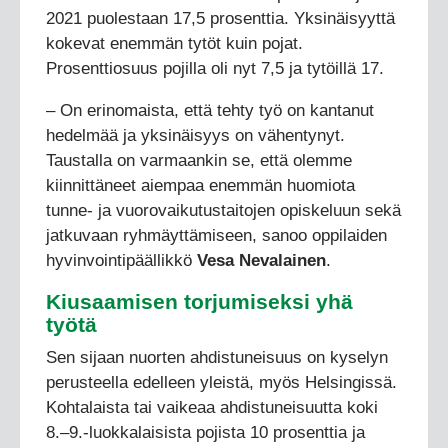
2021 puolestaan 17,5 prosenttia. Yksinäisyyttä
kokevat enemmän tytöt kuin pojat.
Prosenttiosuus pojilla oli nyt 7,5 ja tytöillä 17.
– On erinomaista, että tehty työ on kantanut
hedelmää ja yksinäisyys on vähentynyt.
Taustalla on varmaankin se, että olemme
kiinnittäneet aiempaa enemmän huomiota
tunne- ja vuorovaikutustaitojen opiskeluun sekä
jatkuvaan ryhmäyttämiseen, sanoo oppilaiden
hyvinvointipäällikkö
Vesa Nevalainen
.
Kiusaamisen torjumiseksi yhä
työtä
Sen sijaan nuorten ahdistuneisuus on kyselyn
perusteella edelleen yleistä, myös Helsingissä.
Kohtalaista tai vaikeaa ahdistuneisuutta koki
8.–9.-luokkalaisista pojista 10 prosenttia ja