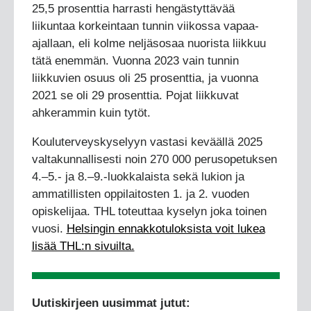
25,5 prosenttia harrasti hengästyttävää
liikuntaa korkeintaan tunnin viikossa vapaa-
ajallaan, eli kolme neljäsosaa nuorista liikkuu
tätä enemmän. Vuonna 2023 vain tunnin
liikkuvien osuus oli 25 prosenttia, ja vuonna
2021 se oli 29 prosenttia. Pojat liikkuvat
ahkerammin kuin tytöt.
Kouluterveyskyselyyn vastasi keväällä 2025
valtakunnallisesti noin 270 000 perusopetuksen
4.–5.- ja 8.–9.-luokkalaista sekä lukion ja
ammatillisten oppilaitosten 1. ja 2. vuoden
opiskelijaa. THL toteuttaa kyselyn joka toinen
vuosi.
Helsingin ennakkotuloksista voit lukea
lisää THL:n sivuilta.
Uutiskirjeen uusimmat jutut: