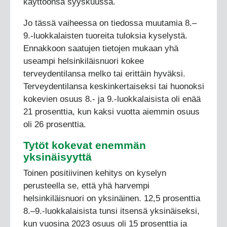
käyttöönsä syyskuussa.
Jo tässä vaiheessa on tiedossa muutamia 8.–
9.-luokkalaisten tuoreita tuloksia kyselystä.
Ennakkoon saatujen tietojen mukaan yhä
useampi helsinkiläisnuori kokee
terveydentilansa melko tai erittäin hyväksi.
Terveydentilansa keskinkertaiseksi tai huonoksi
kokevien osuus 8.- ja 9.-luokkalaisista oli enää
21 prosenttia, kun kaksi vuotta aiemmin osuus
oli 26 prosenttia.
Tytöt kokevat enemmän
yksinäisyyttä
Toinen positiivinen kehitys on kyselyn
perusteella se, että yhä harvempi
helsinkiläisnuori on yksinäinen. 12,5 prosenttia
8.–9.-luokkalaisista tunsi itsensä yksinäiseksi,
kun vuosina 2023 osuus oli 15 prosenttia ja