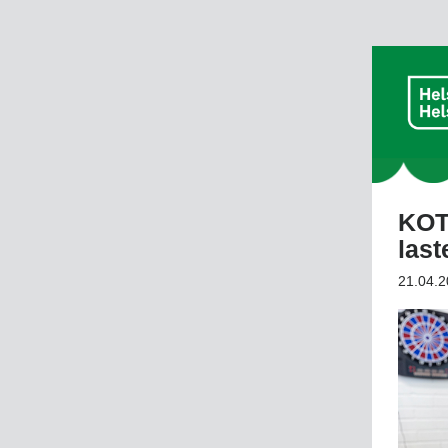
KOT
las
21.04.2