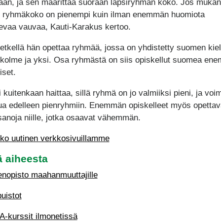
laan, ja sen määrittää suoraan lapsiryhmän koko. Jos muka
 ryhmäkoko on pienempi kuin ilman enemmän huomiota
sevaa vauvaa, Kauti-Karakus kertoo.
hetkellä hän opettaa ryhmää, jossa on yhdistetty suomen kie
 kolme ja yksi. Osa ryhmästä on siis opiskellut suomea en
iset.
i kuitenkaan haittaa, sillä ryhmä on jo valmiiksi pieni, ja vo
ua edelleen pienryhmiin. Enemmän opiskelleet myös opettav
sanoja niille, jotka osaavat vähemmän.
ko uutinen verkkosivuillamme
ä aiheesta
nopisto maahanmuuttajille
puistot
-kurssit ilmonetissä