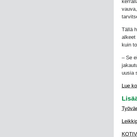
kerral
vauva,
tarvit
Tällä 
alkeet
kuin to
– Se e
jakaut
uusia 
Lue ko
Lisä
Työväe
Leikki
KOTIVA