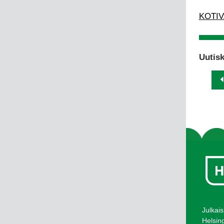
KOTIVA
Uutisk
Julkais
Helsin