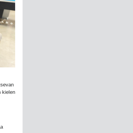
tsevan
 kielen
aa