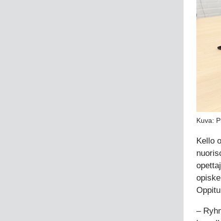
Kuva: P
Kello 
nuoris
opetta
opiske
Oppitun
– Ryhm