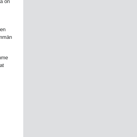
na on
len
emmän
imme
at