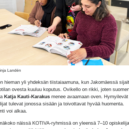
inja Landén
on hieman yli yhdeksän tiistaiaamuna, kun Jakomäessä sijai
otilan ovesta kuuluu koputus. Ovikello on rikki, joten suomen
ja
Katja Kauti-Karakus
menee avaamaan oven. Hymyilevät
lijat tulevat jonossa sisään ja toivottavat hyvää huomenta.
ti voi alkaa.
äkoko näissä KOTIVA-ryhmissä on yleensä 7–10 opiskelij