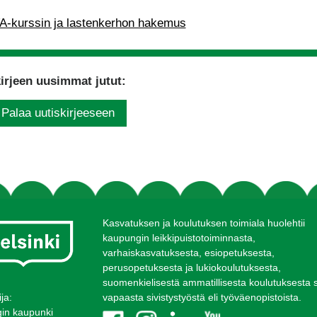
-kurssin ja lastenkerhon hakemus
irjeen uusimmat jutut:
Palaa uutiskirjeeseen
Kasvatuksen ja koulutuksen toimiala huolehtii
kaupungin leikkipuistotoiminnasta,
varhaiskasvatuksesta, esiopetuksesta,
perusopetuksesta ja lukiokoulutuksesta,
suomenkielisestä ammatillisesta koulutuksesta 
ija:
vapaasta sivistystyöstä eli työväenopistoista.
gin kaupunki