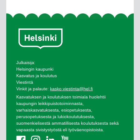
Julkaisija:
Helsingin kaupunki
Kasvatus ja koulutus
Viestintä
Vinkit ja palaute:
kasko.viestinta@hel.fi
Kasvatuksen ja koulutuksen toimiala huolehtii
kaupungin leikkipuistotoiminnasta,
varhaiskasvatuksesta, esiopetuksesta,
perusopetuksesta ja lukiokoulutuksesta,
suomenkielisestä ammatillisesta koulutuksesta sekä
vapaasta sivistystyöstä eli työväenopistoista.