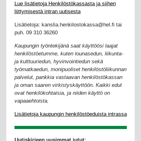
Lue lisätietoja Henkilöstökassasta ja siihen
liittymisestä intran uutisesta
Lisätietoja: kanslia.henkilostokassa@hel.fi tai
puh. 09 310 36260
Kaupungin työntekijänä saat käyttöösi laajat
henkilöstöetumme, kuten lounasedun, liikunta-
ja kulttuuriedun, hyvinvointiedun sekä
työmatkaedun, monipuoliset henkilöstöliikunnan
palvelut, pankkia vastaavan henkilöstökassan
ja oman saaren virkistyskäyttöön. Kaikki edut
ovat henkilökohtaisia, ja niiden käyttö on
vapaaehtoista.
Lisätietoja kaupungin henkilöstöeduista intrassa
Uutiskirjeen uusimmat jutut: