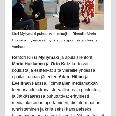
Kirsi Myllymäki puhuu kv-toimittajille. Rinnalla Maria
Hukkanen, yleisössä myös apulaispormestari Reetta
Vanhanen.
Rehtori
Kirsi Myllymäki
ja apulaisrehtorit
Maria Hukkanen
ja
Otto Katz
kertoivat
koulusta ja esittelivät sitä vieraille yhdessä
oppilaskunnan jäsenten
Adan
,
Hillan
ja
Eveliinan
kanssa. Toimittajien mediamatkan
teemana oli kokonaisturvallisuus ja puolustus,
ja Jätkäsaaressa puhututtivat erityisesti
medialukutaidon opettaminen, disinformaation
tunnistaminen ja kriittiseksi kansalaiseksi
kasvaminen osana turvallisuutta. Sitä esittelivät