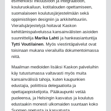
esimerkiksi inkluusioon ja integraatioon,
kouluruokailuun, kotitalouden opettamiseen,
suomalaiseen koulutusjärjestelmään sekä
oppimistilojen designiin ja arkkitehtuuriin.
Vierailujärjestelyjä hoitavat Kaskon
kehittämispalveluissa kansainvälisten asioiden
suunnittelija
Marika Lahti
ja hankeasiantuntija
Tytti Voutilainen
. Myös viestintäpalvelut ovat
toisinaan mukana vierailuilla dokumentoimassa
niitä.
Maailman medioiden lisäksi Kaskon palveluihin
käy tutustumassa valtavasti myös muita
kansainvälisiä tahoja, kuten kaupunkien
edustajia, poliittisia delegaatioita ja
opettajaopiskelijoita. Pääkaupunki vetää
puoleensa, ja Helsingin kasvatus ja koulutus
edustaakin monesti ulkomaiden suuntaan koko
Suomen opetusta ja kasvatusta.