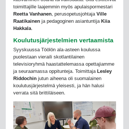
toimittajille laajemmin myös apulaispormestari
Reetta Vanhanen
, perusopetusjohtaja
Ville
Raatikainen
ja pedagoginen asiantuntija
Kiia
Hakkala
.
Koulutusjärjestelmien vertaamista
Syyskuussa Töölön ala-asteen koulussa
puolestaan vieraili skotlantilainen
televisioryhmä haastattelemassa opettajiamme
ja seuraamassa oppitunteja. Toimittaja
Lesley
Riddochin
jutun aiheena oli suomalainen
koulutusjärjestelmä yleisesti, ja hän halusi
verrata sitä brittiläiseen.