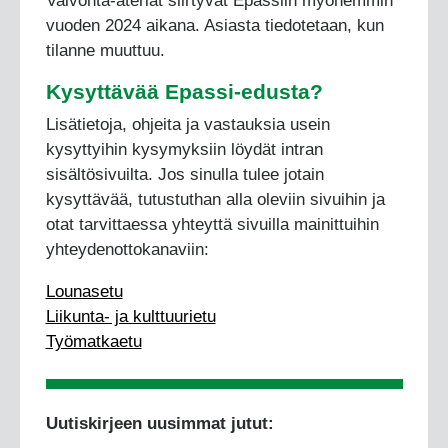
Valvonta-ateriat siirtyvät Epassiin myöhemmin
vuoden 2024 aikana. Asiasta tiedotetaan, kun
tilanne muuttuu.
Kysyttävää Epassi-edusta?
Lisätietoja, ohjeita ja vastauksia usein
kysyttyihin kysymyksiin löydät intran
sisältösivuilta. Jos sinulla tulee jotain
kysyttävää, tutustuthan alla oleviin sivuihin ja
otat tarvittaessa yhteyttä sivuilla mainittuihin
yhteydenottokanaviin:
Lounasetu
Liikunta- ja kulttuurietu
Työmatkaetu
Uutiskirjeen uusimmat jutut: