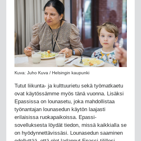
Kuva: Juho Kuva / Helsingin kaupunki
Tutut liikunta- ja kulttuurietu sekä työmatkaetu
ovat käytössämme myös tänä vuonna. Lisäksi
Epassissa on lounasetu, joka mahdollistaa
työnantajan lounasedun käytön laajasti
erilaisissa ruokapaikoissa. Epassi-
sovelluksesta löydät tiedon, missä kaikkialla se
on hyödynnettävissäsi. Lounasedun saaminen
edellyttää, että olet ladannut Epassi-tilillesi