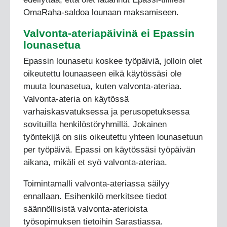
OmaRaha-saldoa lounaan maksamiseen.
Valvonta-ateriapäivinä ei Epassin
lounasetua
Epassin lounasetu koskee työpäiviä, jolloin olet
oikeutettu lounaaseen eikä käytössäsi ole
muuta lounasetua, kuten valvonta-ateriaa.
Valvonta-ateria on käytössä
varhaiskasvatuksessa ja perusopetuksessa
sovituilla henkilöstöryhmillä. Jokainen
työntekijä on siis oikeutettu yhteen lounasetuun
per työpäivä. Epassi on käytössäsi työpäivän
aikana, mikäli et syö valvonta-ateriaa.
Toimintamalli valvonta-ateriassa säilyy
ennallaan. Esihenkilö merkitsee tiedot
säännöllisistä valvonta-aterioista
työsopimuksen tietoihin Sarastiassa.