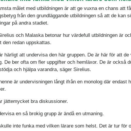
ämsta målet med utbildningen är att ge vuxna en chans att få
sbetyg från den grundläggande utbildningen så att de kan sök
ingar på andra stadiet.
irelius och Malaska betonar hur värdefull utbildningen är oc
 den redan uppskattas.
r härligt att undervisa den här gruppen. De är här för att de v
ig. De ber ofta om fler uppgifter och hemläxor. De är också d
 stödja och hjälpa varandra, säger Sirelius.
 henne är undervisningen långt ifrån en monolog där endast 
er.
ar jättemycket bra diskussioner.
dervisa en så brokig grupp är ändå en utmaning.
kulle inte funka med vilken lärare som helst. Det är tur för o