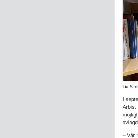
Lia Sire
I sept
Arbis.
möjlig
avlagd
– Vår 