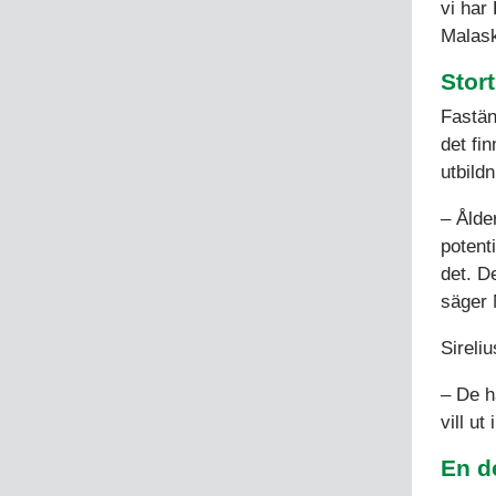
vi har
Malas
Stor
Fastän
det fi
utbild
– Ålde
potenti
det. D
säger 
Sireli
– De h
vill ut
En d