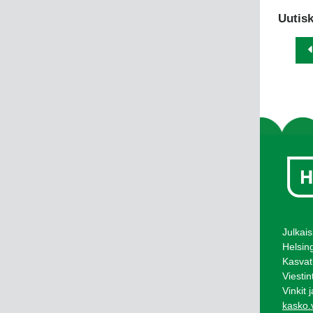
Uutisk
Julkais
Helsin
Kasvat
Viestin
Vinkit 
kasko.v