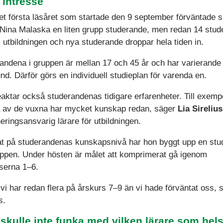
 intresse
det första läsåret som startade den 9 september förväntade s
 Nina Malaska en liten grupp studerande, men redan 14 stud
 i utbildningen och nya studerande droppar hela tiden in.
andena i gruppen är mellan 17 och 45 år och har varierande
nd. Därför görs en individuell studieplan för varenda en.
eaktar också studerandenas tidigare erfarenheter. Till exemp
av de vuxna har mycket kunskap redan, säger
Lia Sirelius
neringsansvarig lärare för utbildningen.
t på studerandenas kunskapsnivå har hon byggt upp en stu
uppen. Under hösten är målet att komprimerat gå igenom
serna 1–6.
vi har redan flera på årskurs 7–9 än vi hade förväntat oss, 
s.
 skulle inte funka med vilken lärare som hels