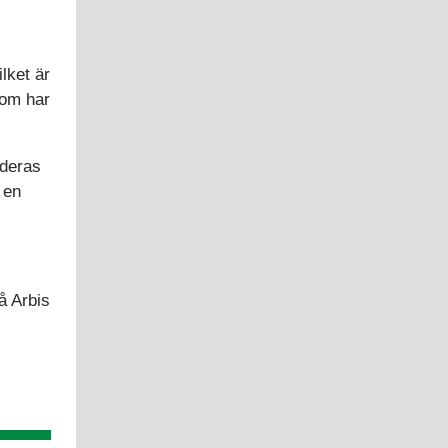
lket är
som har
rderas
 en
å Arbis