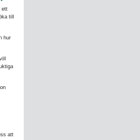
 ett
a till
h hur
ill
uktiga
hon
ss att