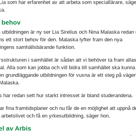
 Lia som har erfarenhet av att arbeta som speciallärare, säge
ka.
t behov
 utbildningen är ny ser Lia Sirelius och Nina Malaska redan 
nns ett stort behov för den. Malaska lyfter fram den nya
ningens samhällsbärande funktion.
rsstrukturen i samhället är sådan att vi behöver ta fram alla
al. Alla som kan jobba och vill bidra till samhället ska kunna
en grundläggande utbildningen för vuxna är ett steg på vägen
Malaska.
us har redan sett hur starkt intresset är bland studerandena.
ar fina framtidsplaner och nu får de en möjlighet att uppnå 
 i arbetslivet och få en yrkesutbildning, säger hon.
el av Arbis