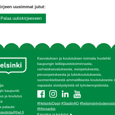
irjeen uusimmat jutut:
Palaa uutiskirjeeseen
Kasvatuksen ja koulutuksen toimiala huolehtii
kaupungin leikkipuistotoiminnasta,
varhaiskasvatuksesta, esiopetuksesta,
perusopetuksesta ja lukiokoulutuksesta,
suomenkielisestä ammatillisesta koulutuksesta 
ija:
vapaasta sivistystyöstä eli työväenopistoista.
gin kaupunki
us ja koulutus
tä
#HelsinkiOppii
#StadinAO
#helsingintyöväenopi
ja palaute:
#hforsarbis
iestinta@hel.fi
Kasvatus ja koulutus ►