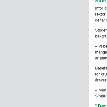
Stort
Inför 
rektor
deltar
Studer
bakgru
– Vi b
många 
är pla
Basera
för gr
årskur
– Men 
Sireliu
”Det