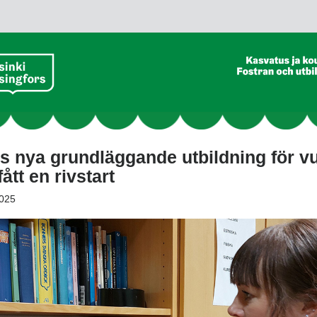
s nya grundläggande utbildning för v
fått en rivstart
025