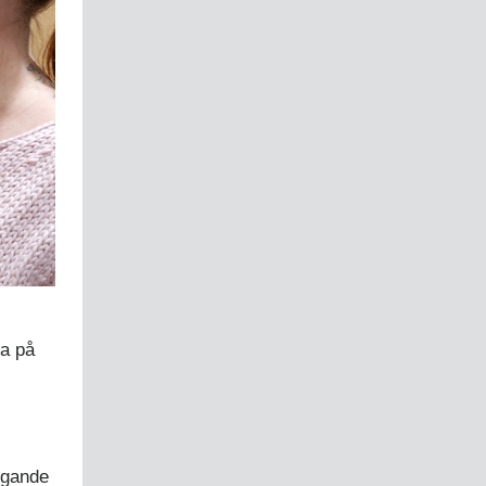
na på
äggande