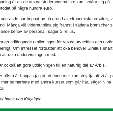
aning är att de vuxna studerandena inte kan livnära sig på
stödet på några hundra euro.
tuderande har hoppat av på grund av ekonomiska orsaker, vi
ynd. Många vill vidareutbilda sig främst i sådana branscher 
riande behov av personal, säger Sirelius.
a grundläggande utbildningen för vuxna utvecklas och utvä
erligt. Om intresset fortsätter att öka behöver Sirelius snart
a att dela undervisningen med.
r också att göra utbildningen till en naturlig del av Arbis.
r nästa år hoppas jag att vi ännu mer kan utnyttja att vi är p
 mer samarbete med andra kurser som går här, säger Nina
ka.
Michaela von Kügelgen