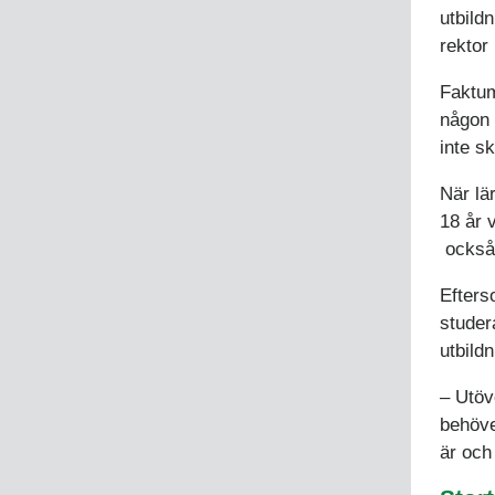
utbild
rektor
Faktum
någon 
inte sk
När lär
18 år 
också
Efters
studer
utbild
– Utöv
behöve
är och