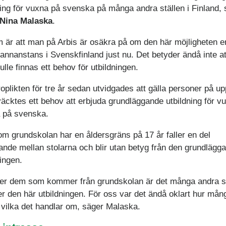
ning för vuxna på svenska på många andra ställen i Finland, 
Nina Malaska
.
 är att man på Arbis är osäkra på om den här möjligheten e
annanstans i Svenskfinland just nu. Det betyder ändå inte at
ulle finnas ett behov för utbildningen.
oplikten för tre år sedan utvidgades att gälla personer på upp
väcktes ett behov att erbjuda grundläggande utbildning för v
 på svenska.
om grundskolan har en åldersgräns på 17 år faller en del
ande mellan stolarna och blir utan betyg från den grundlägg
ningen.
er dem som kommer från grundskolan är det många andra 
r den här utbildningen. För oss var det ändå oklart hur mån
 vilka det handlar om, säger Malaska.