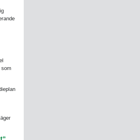
ig
erande
el
som
dieplan
säger
t”