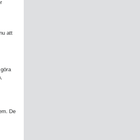
r
nu att
s
 göra
,
dem. De