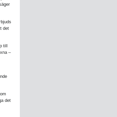
säger
rbjuds
t det
 till
uxna –
ande
som
ga det