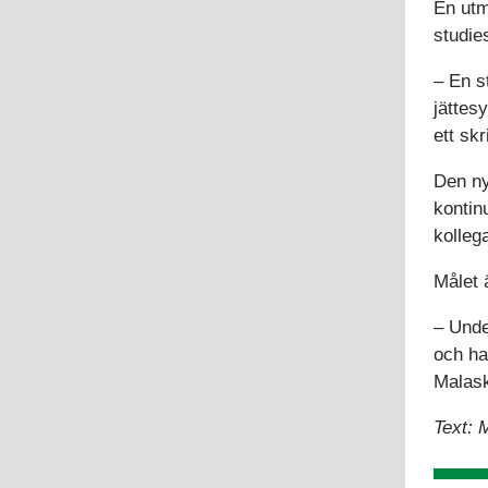
En utm
studie
– En s
jättes
ett sk
Den ny
kontinu
kolleg
Målet ä
– Unde
och ha
Malas
Text: 