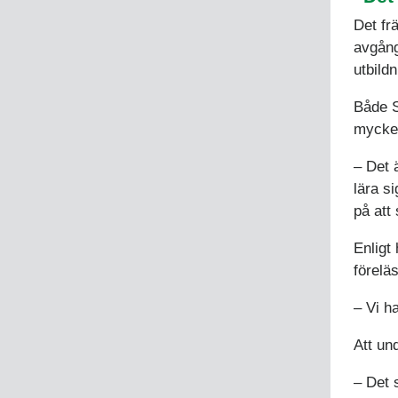
Det fr
avgång
utbildn
Både S
mycket
– Det ä
lära s
på att
Enligt
föreläs
– Vi h
Att un
– Det s