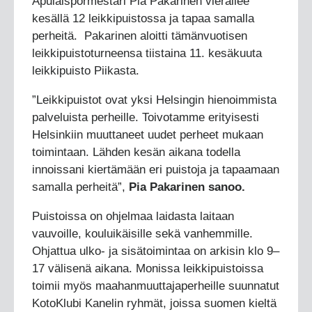
Apulaispormestari Pia Pakarinen vierailee
kesällä 12 leikkipuistossa ja tapaa samalla
perheitä. Pakarinen aloitti tämänvuotisen
leikkipuistoturneensa tiistaina 11. kesäkuuta
leikkipuisto Piikasta.
”Leikkipuistot ovat yksi Helsingin hienoimmista
palveluista perheille. Toivotamme erityisesti
Helsinkiin muuttaneet uudet perheet mukaan
toimintaan. Lähden kesän aikana todella
innoissani kiertämään eri puistoja ja tapaamaan
samalla perheitä”,
Pia Pakarinen sanoo.
Puistoissa on ohjelmaa laidasta laitaan
vauvoille, kouluikäisille sekä vanhemmille.
Ohjattua ulko- ja sisätoimintaa on arkisin klo 9–
17 välisenä aikana. Monissa leikkipuistoissa
toimii myös maahanmuuttajaperheille suunnatut
KotoKlubi Kanelin ryhmät, joissa suomen kieltä