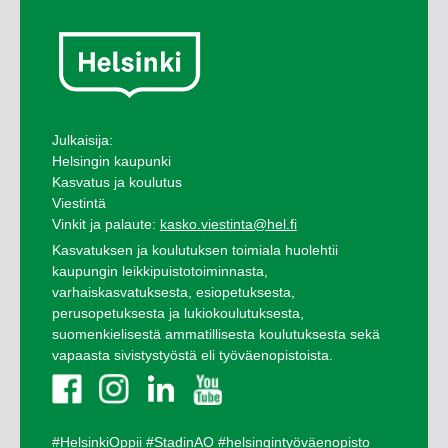
Julkaisija:
Helsingin kaupunki
Kasvatus ja koulutus
Viestintä
Vinkit ja palaute:
kasko.viestinta@hel.fi
Kasvatuksen ja koulutuksen toimiala huolehtii
kaupungin leikkipuistotoiminnasta,
varhaiskasvatuksesta, esiopetuksesta,
perusopetuksesta ja lukiokoulutuksesta,
suomenkielisestä ammatillisesta koulutuksesta sekä
vapaasta sivistystyöstä eli työväenopistoista.
#HelsinkiOppii
#StadinAO
#helsingintyöväenopisto